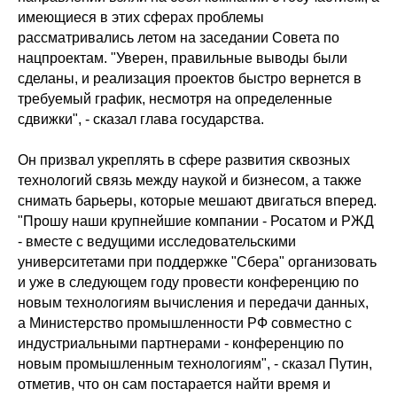
имеющиеся в этих сферах проблемы
рассматривались летом на заседании Совета по
нацпроектам. "Уверен, правильные выводы были
сделаны, и реализация проектов быстро вернется в
требуемый график, несмотря на определенные
сдвижки", - сказал глава государства.
Он призвал укреплять в сфере развития сквозных
технологий связь между наукой и бизнесом, а также
снимать барьеры, которые мешают двигаться вперед.
"Прошу наши крупнейшие компании - Росатом и РЖД
- вместе с ведущими исследовательскими
Политика конфиденциальности
© 2015-2026 НАУРР. Все права защищены.
университетами при поддержке "Сбера" организовать
При использовании материалов ссылка на ROBOTUNION.RU — обязательна
и уже в следующем году провести конференцию по
© 2015-2026 НАУРР. Все права защищены. При использовании материалов
новым технологиям вычисления и передачи данных,
ссылка на ROBOTUNION.RU — обязательна
а Министерство промышленности РФ совместно с
индустриальными партнерами - конференцию по
новым промышленным технологиям", - сказал Путин,
отметив, что он сам постарается найти время и