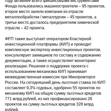
году активнее всего финансовыми инструментами
Фонда пользовались машиностроители – 95 проектов,
второе место заняли компании из отрасли
металлообработки / металлургии – 45 проектов, а
третье место досталось предприятиям химической
отрасли – 42 проекта.
ФРП также выступает оператором Кластерной
инвестиционной платформы (КИП) и проводит
комплексную экспертизу инвестиционных проектов,
консультирует заемщиков по составу и содержанию
документации, а также осуществляет мониторинг
Политика конфиденциальности
реализации. Решение о поддержке проекта с
© 2015-2026 НАУРР. Все права защищены.
При использовании материалов ссылка на ROBOTUNION.RU — обязательна
использованием механизма КИП принимает
межведомственная комиссия при Минпромторге
© 2015-2026 НАУРР. Все права защищены. При использовании материалов
ссылка на ROBOTUNION.RU — обязательна
России. На сегодняшний день льготная ставка по КИП
составляет 9,3% годовых, одобрено 55 проектов по
механизму КИП на общую сумму льготных кредитов
771 млрд рублей, из них профинансировано 26
проектов на сумму льготных кредитов 328 млрд
рублей.