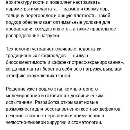
архитектуру кости и позволяет настраивать
параметры имплантата — размер и форму пор,
толщину перегородок и общую плотность. Такой
подход обеспечивает оптимальные условия для
прорастания сосудов и клеток, а также правильное
распределение нагрузки.
Технология устраняет ключевые недостатки
традиционных скаффолдов — низкую
биосовместимость и «эффект стресс-экранирования»,
когда имплантат берет на себя всю нагрузку, вызывая
атрофию окружающих тканей.
Решение уже прошло этап компьютерного
Политика конфиденциальности
моделирования и готовится к доклиническим
© 2015-2026 НАУРР. Все права защищены.
При использовании материалов ссылка на ROBOTUNION.RU — обязательна
испытаниям. Разработка открывает новые
возможности для восстановления костных дефектов,
© 2015-2026 НАУРР. Все права защищены. При использовании материалов
ссылка на ROBOTUNION.RU — обязательна
лечения сложных переломов и применения в
челюстно-лицевой хирургии и стоматологии.