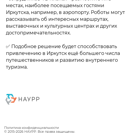
местах, наиболее посещаемых гостями
Иркутска, например, в аэропорту. Роботы могут
рассказывать об интересных маршрутах,
выставочных и культурных центрах и других
достопримечательностях.
✅ Подобное решение будет способствовать
привлечению в Иркутск ещё большего числа
Политика конфиденциальности
© 2015-2026 НАУРР. Все права защищены.
При использовании материалов ссылка на ROBOTUNION.RU —
путешественников и развитию внутреннего
обязательна
туризма.
© 2015-2026 НАУРР. Все права защищены. При использовании
материалов ссылка на ROBOTUNION.RU — обязательна