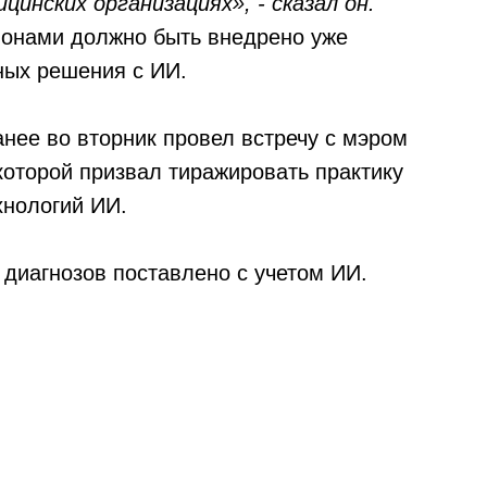
инских организациях», - сказал он.
гионами должно быть внедрено уже
ных решения с ИИ.
нее во вторник провел встречу с мэром
оторой призвал тиражировать практику
хнологий ИИ.
 диагнозов поставлено с учетом ИИ.
ссылка на ROBOTUNION.RU — обязательна
се права защищены.
териалов ссылка на ROBOTUNION.RU — обязательна