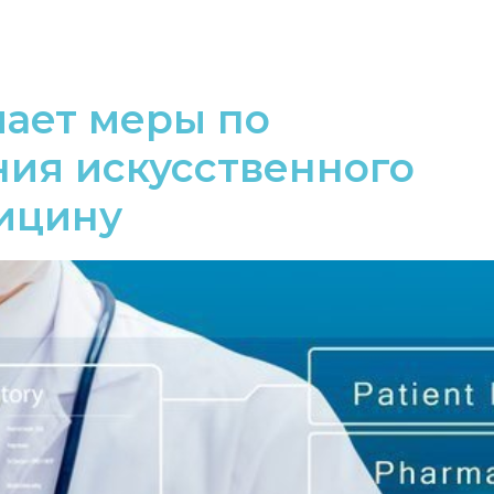
ает меры по
ия искусственного
ицину