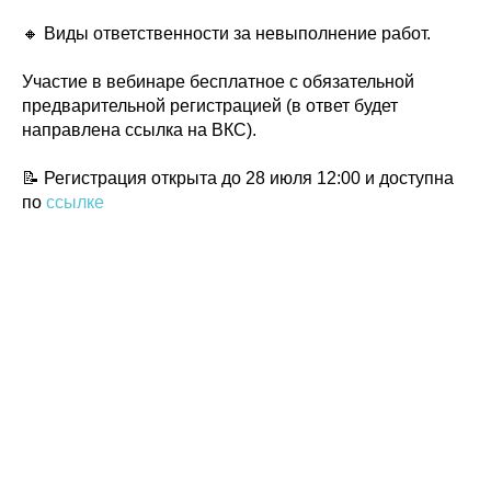
🔸 Виды ответственности за невыполнение работ.
Участие в вебинаре бесплатное с обязательной
предварительной регистрацией (в ответ будет
направлена ссылка на ВКС).
📝 Регистрация открыта до 28 июля 12:00 и доступна
Политика конфиденциальности
по
ссылке
© 2015-2026 НАУРР. Все права защищены.
При использовании материалов ссылка на ROBOTUNION.RU — обязательна
© 2015-2026 НАУРР. Все права защищены. При использовании материалов
ссылка на ROBOTUNION.RU — обязательна