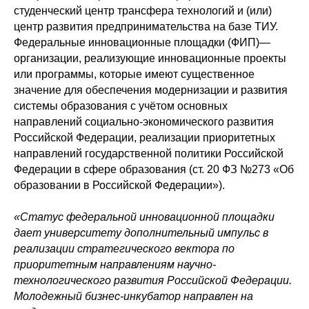
студенческий центр трансфера технологий и (или)
центр развития предпринимательства на базе ТИУ.
Федеральные инновационные площадки (ФИП)—
организации, реализующие инновационные проекты
или программы, которые имеют существенное
значение для обеспечения модернизации и развития
системы образования с учётом основных
Политика конфиденциальности
направлений социально-экономического развития
© 2015-2026 НАУРР. Все права защищены.
При использовании материалов ссылка на ROBOTUNION.RU — обязательна
Российской Федерации, реализации приоритетных
направлений государственной политики Российской
© 2015-2026 НАУРР. Все права защищены. При использовании материалов
ссылка на ROBOTUNION.RU — обязательна
Федерации в сфере образования (ст. 20 ФЗ №273 «Об
образовании в Российской Федерации»).
«Статус федеральной инновационной площадки
дает университету дополнительный импульс в
реализации стратегического вектора по
приоритетным направлениям научно-
технологического развития Российской Федерации.
Молодежный бизнес-инкубатор направлен на