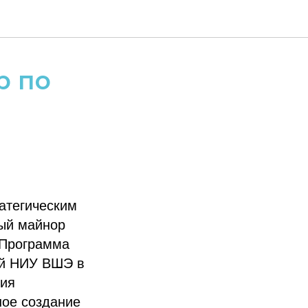
р по
атегическим
ый майнор
 Программа
ий НИУ ВШЭ в
ния
ное создание