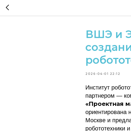
ВШЭ и 
создан
роботот
2026-04-01 22:12
Институт робото
партнером — к
«Проектная м
ориентирована 
Москве и предл
робототехники и