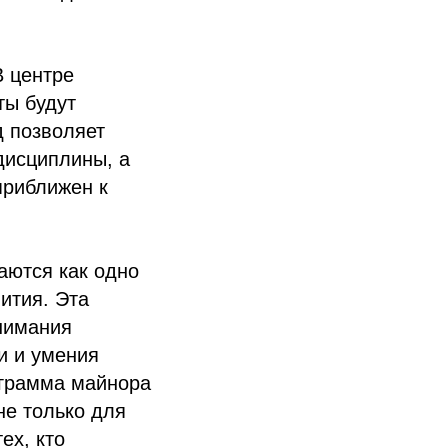
В центре
ты будут
д позволяет
дисциплины, а
приближен к
аются как одно
ития. Эта
онимания
и и умения
ограмма майнора
не только для
ех, кто