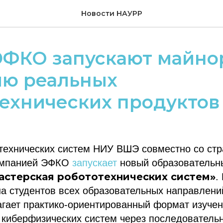
Новости НАУРР
ЭФКО запускают майно
ию реальных
ехнических продуктов
технических систем НИУ ВШЭ совместно со стр
омпанией ЭФКО
запускает
новый образовательн
астерская робототехнических систем»
.
на студентов всех образовательных направлен
агает практико-ориентированный формат изуче
 киберфизических систем через последователь