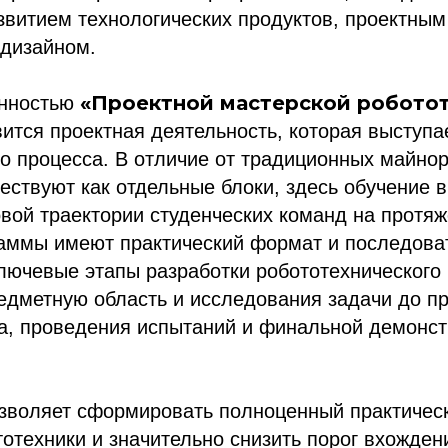
звитием технологических продуктов, проектны
дизайном.
«Проектной мастерской робото
енностью
ится проектная деятельность, которая выступа
о процесса. В отличие от традиционных майнор
ствуют как отдельные блоки, здесь обучение в
вой траектории студенческих команд на протяж
раммы имеют практический формат и последова
лючевые этапы разработки робототехнического 
едметную область и исследования задачи до п
а, проведения испытаний и финальной демонст
озволяет сформировать полноценный практическ
отехники и значительно снизить порог вхожден