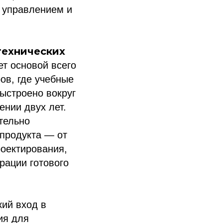
м управлением и
технических
ет основой всего
ов, где учебные
ыстроено вокруг
ении двух лет.
тельно
продукта — от
роектирования,
рации готового
ий вход в
ия для