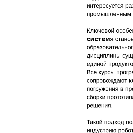
интересуется ра
промышленным 
Ключевой особ
систем»
станов
образовательног
дисциплины суще
единой продукто
Все курсы прог
сопровождают к
погружения в пр
сборки прототип
решения.
Такой подход п
индустрию робот