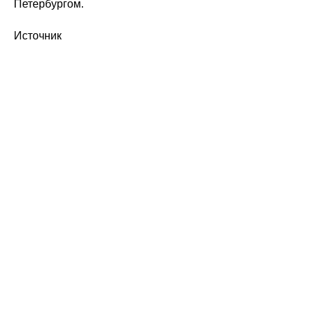
Петербургом.
Источник
Политика конфиденциальности
© 2015-2026 НАУРР. Все права защищены.
При использовании материалов ссылка на ROBOTUNION.RU — обязательна
© 2015-2026 НАУРР. Все права защищены. При использовании материалов
ссылка на ROBOTUNION.RU — обязательна