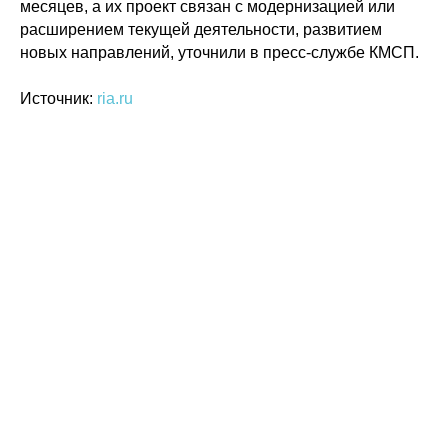
месяцев, а их проект связан с модернизацией или
расширением текущей деятельности, развитием
© 2015-2026 НАУРР. Все права защищены. При использовании материалов
ссылка на ROBOTUNION.RU — обязательна
новых направлений, уточнили в пресс-службе КМСП.
Источник:
ria.ru