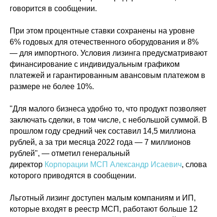
говорится в сообщении.
При этом процентные ставки сохранены на уровне
6% годовых для отечественного оборудования и 8%
— для импортного. Условия лизинга предусматривают
финансирование с индивидуальным графиком
платежей и гарантированным авансовым платежом в
размере не более 10%.
"Для малого бизнеса удобно то, что продукт позволяет
заключать сделки, в том числе, с небольшой суммой. В
прошлом году средний чек составил 14,5 миллиона
рублей, а за три месяца 2022 года — 7 миллионов
рублей", — отметил генеральный
директор
Корпорации МСП
Александр Исаевич
, слова
которого приводятся в сообщении.
Льготный лизинг доступен малым компаниям и ИП,
Политика конфиденциальности
которые входят в реестр МСП, работают больше 12
© 2015-2026 НАУРР. Все права защищены.
При использовании материалов ссылка на ROBOTUNION.RU — обязательна