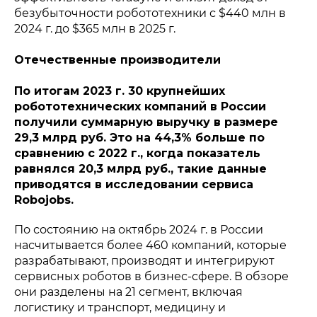
безубыточности робототехники с $440 млн в
2024 г. до $365 млн в 2025 г.
Отечественные производители
По итогам 2023 г. 30 крупнейших
робототехнических компаний в России
получили суммарную выручку в размере
29,3 млрд руб. Это на 44,3% больше по
сравнению с 2022 г., когда показатель
равнялся 20,3 млрд руб., такие данные
приводятся в исследовании сервиса
Robojobs.
По состоянию на октябрь 2024 г. в России
насчитывается более 460 компаний, которые
разрабатывают, производят и интегрируют
сервисных роботов в бизнес-сфере. В обзоре
они разделены на 21 сегмент, включая
Политика конфиденциальности
логистику и транспорт, медицину и
© 2015-2026 НАУРР. Все права защищены.
При использовании материалов ссылка на ROBOTUNION.RU —