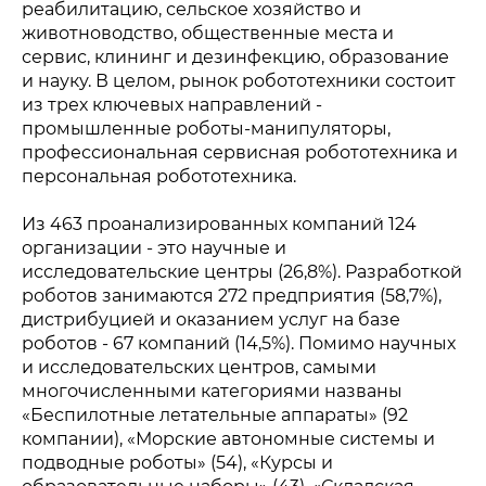
реабилитацию, сельское хозяйство и
обязательна
животноводство, общественные места и
© 2015-2026 НАУРР. Все права защищены. При использовании
сервис, клининг и дезинфекцию, образование
материалов ссылка на ROBOTUNION.RU — обязательна
и науку. В целом, рынок робототехники состоит
из трех ключевых направлений -
промышленные роботы-манипуляторы,
профессиональная сервисная робототехника и
персональная робототехника.
Из 463 проанализированных компаний 124
организации - это научные и
исследовательские центры (26,8%). Разработкой
роботов занимаются 272 предприятия (58,7%),
дистрибуцией и оказанием услуг на базе
роботов - 67 компаний (14,5%). Помимо научных
и исследовательских центров, самыми
многочисленными категориями названы
«Беспилотные летательные аппараты» (92
компании), «Морские автономные системы и
подводные роботы» (54), «Курсы и