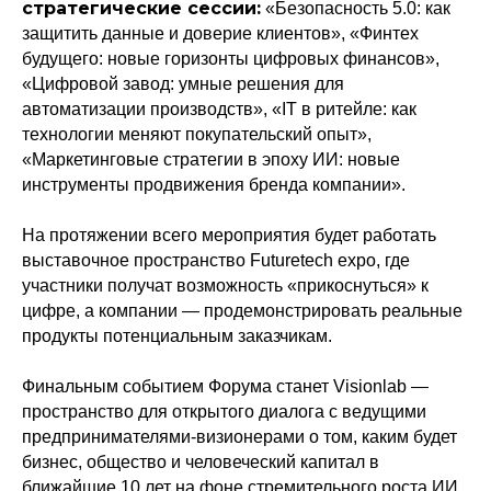
стратегические сессии:
«Безопасность 5.0: как
защитить данные и доверие клиентов», «Финтех
будущего: новые горизонты цифровых финансов»,
«Цифровой завод: умные решения для
автоматизации производств», «IT в ритейле: как
технологии меняют покупательский опыт»,
«Маркетинговые стратегии в эпоху ИИ: новые
инструменты продвижения бренда компании».
На протяжении всего мероприятия будет работать
выставочное пространство Futuretech expo, где
участники получат возможность «прикоснуться» к
цифре, а компании — продемонстрировать реальные
продукты потенциальным заказчикам.
Финальным событием Форума станет Visionlab —
пространство для открытого диалога с ведущими
Политика конфиденциальности
© 2015-2026 НАУРР. Все права защищены.
предпринимателями-визионерами о том, каким будет
При использовании материалов ссылка на ROBOTUNION.RU — обязательна
бизнес, общество и человеческий капитал в
© 2015-2026 НАУРР. Все права защищены. При использовании материалов
ближайшие 10 лет на фоне стремительного роста ИИ.
ссылка на ROBOTUNION.RU — обязательна