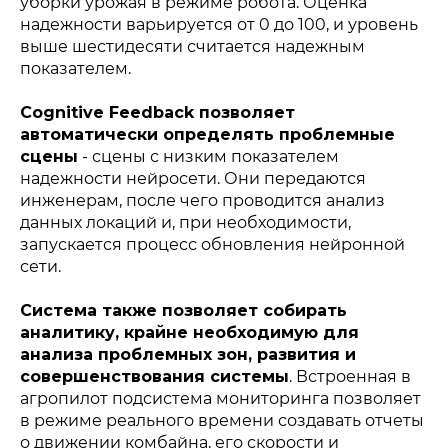
уборки урожая в режиме робота. Оценка
надежности варьируется от 0 до 100, и уровень
выше шестидесяти считается надежным
показателем.
Политика конфиденциальности
© 2015-2026 НАУРР. Все права защищены.
При использовании материалов ссылка на ROBOTUNION.RU —
Cognitive Feedback позволяет
обязательна
автоматически определять проблемные
© 2015-2026 НАУРР. Все права защищены. При использовании
сцены
- сцены с низким показателем
материалов ссылка на ROBOTUNION.RU — обязательна
надежности нейросети. Они передаются
инженерам, после чего проводится анализ
данных локаций и, при необходимости,
запускается процесс обновления нейронной
сети.
Система также позволяет собирать
аналитику, крайне необходимую для
анализа проблемных зон, развития и
совершенствования системы
. Встроенная в
агропилот подсистема мониторинга позволяет
в режиме реального времени создавать отчеты
о движении комбайна, его скорости и