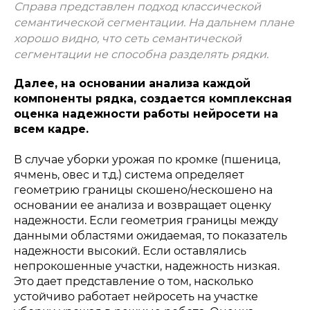
Справа представлен подход классической
семантической сегментации. На дальнем плане
хорошо видно, что сеть семантической
сегментации не способна разделять рядки.
Далее, на основании анализа каждой
компоненты рядка, создается комплексная
оценка надежности работы нейросети на
всем кадре.
В случае уборки урожая по кромке (пшеница,
ячмень, овес и т.д.) система определяет
геометрию границы скошено/нескошено на
основании ее анализа и возвращает оценку
надежности. Если геометрия границы между
данными областями ожидаемая, то показатель
надежности высокий. Если оставлялись
непрокошенные участки, надежность низкая.
Это дает представление о том, насколько
устойчиво работает нейросеть на участке