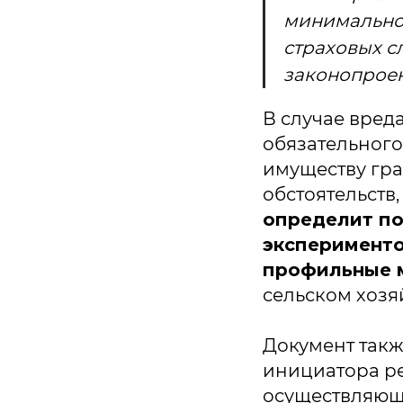
минимальном
страховых с
законопроек
В случае вред
обязательного
имуществу гра
обстоятельств
определит по
эксперименто
профильные 
сельском хозя
Документ такж
инициатора р
осуществляющ