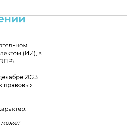
рисков
тении
зательном
ектом (ИИ), в
ЭПР).
 декабре 2023
х правовых
характер.
 может