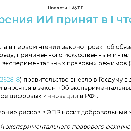
роект о страховании 
Новости НАУРР
рения ИИ принят в I ч
ла в первом чтении законопроект об обя
реда, причинённого искусственным интелл
 экспериментальных правовых режимов (
2628-8
) правительство внесло в Госдуму в
и вносятся в закон «Об экспериментальны
ре цифровых инноваций в РФ».
вание рисков в ЭПР носит добровольный 
й экспериментального правового режима