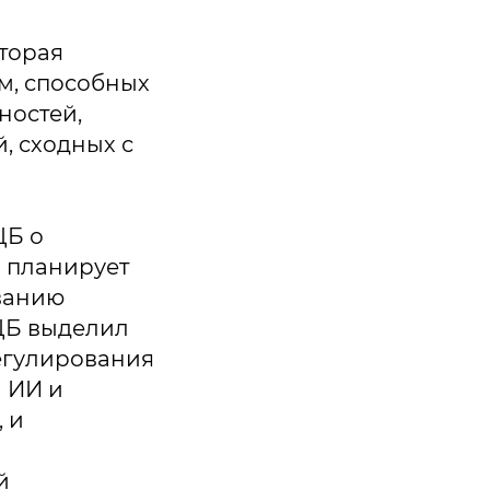
оторая
м, способных
ностей,
, сходных с
ЦБ о
 планирует
ванию
 ЦБ выделил
егулирования
 ИИ и
 и
й