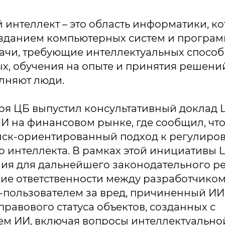
 интеллект – это область информатики, к
зданием компьютерных систем и програм
ачи, требующие интеллектуальных способ
х, обучения на опыте и принятия решений
олняют люди.
ря ЦБ выпустил консультативный доклад 
 на финансовом рынке, где сообщил, что
иск-ориентированный подход к регулиро
о интеллекта. В рамках этой инициативы
ния для дальнейшего законодательного р
ие ответственности между разработчиком
пользователем за вред, причиненный ИИ,
правового статуса объектов, созданных с
иалов ссылка на ROBOTUNION.RU — обязательна
ем ИИ, включая вопросы интеллектуально