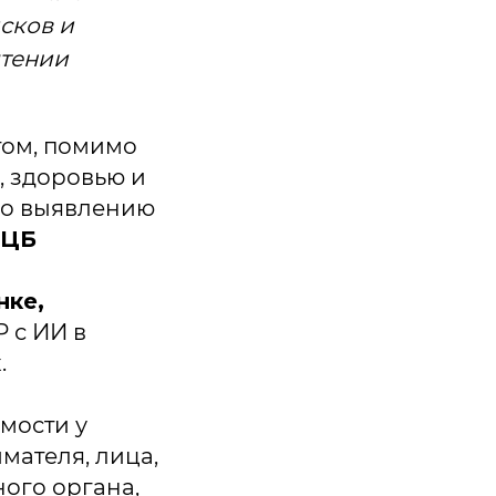
сков и
чтении
том, помимо
, здоровью и
по выявлению
ЦБ
нке,
Р с ИИ в
.
мости у
ателя, лица,
ого органа,