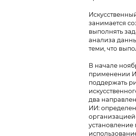
Искусственный
занимается со
выполнять зад
анализа данны
теми, что вып
В начале нояб
применении ИИ
поддержать р
искусственног
два направле
ИИ: определен
организацией-
Политика конфиденциальности
установление 
© 2015-2026 НАУРР. Все права защищены. При использовании матер
использовани