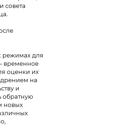
и совета
ца.
после
х режимах для
 – временное
ля оценки их
едрением на
ству и
ь обратную
м новых
различных
о,