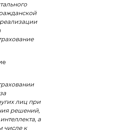
нтального
гражданской
и реализации
в
страхование
ие
страховании
за
угих лиц при
ания решений,
интеллекта, а
м числе к