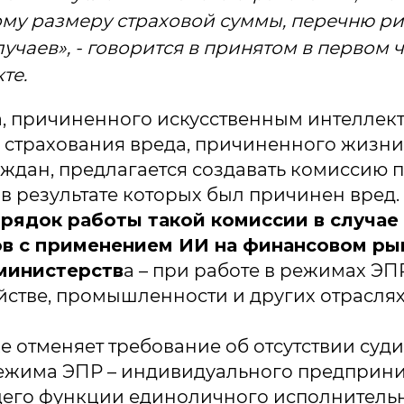
у размеру страховой суммы, перечню ри
лучаев», - говорится в принятом в первом 
те.
а, причиненного искусственным интеллек
 страхования вреда, причиненного жизни
ждан, предлагается создавать комиссию 
, в результате которых был причинен вред.
рядок работы такой комиссии в случае
в с применением ИИ на финансовом ры
министерств
а – при работе в режимах ЭП
йстве, промышленности и других отраслях
е отменяет требование об отсутствии суди
ежима ЭПР – индивидуального предприним
его функции единоличного исполнительн