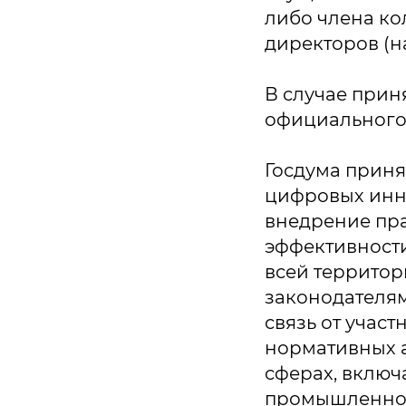
либо члена ко
директоров (н
В случае приня
официального
Госдума приня
цифровых инно
внедрение пра
эффективност
всей территор
законодателям
связь от учас
нормативных а
сферах, включа
промышленнос