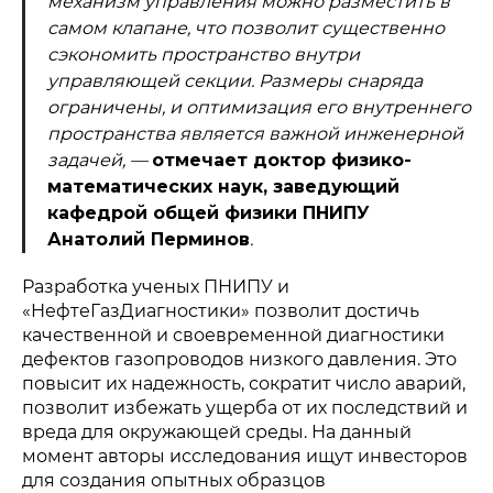
механизм управления можно разместить в
самом клапане, что позволит существенно
сэкономить пространство внутри
управляющей секции. Размеры снаряда
ограничены, и оптимизация его внутреннего
пространства является важной инженерной
задачей, —
отмечает доктор физико-
математических наук, заведующий
кафедрой общей физики ПНИПУ
Политика конфиденциальности
Анатолий Перминов
.
© 2015-2026 НАУРР. Все права защищены.
При использовании материалов ссылка на ROBOTUNION.RU —
обязательна
Разработка ученых ПНИПУ и
© 2015-2026 НАУРР. Все права защищены. При использовании
«НефтеГазДиагностики» позволит достичь
материалов ссылка на ROBOTUNION.RU — обязательна
качественной и своевременной диагностики
дефектов газопроводов низкого давления. Это
повысит их надежность, сократит число аварий,
позволит избежать ущерба от их последствий и
вреда для окружающей среды. На данный
момент авторы исследования ищут инвесторов
для создания опытных образцов