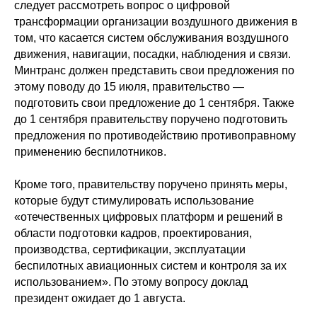
следует рассмотреть вопрос о цифровой
трансформации организации воздушного движения в
том, что касается систем обслуживания воздушного
движения, навигации, посадки, наблюдения и связи.
Минтранс должен представить свои предложения по
Политика конфиденциальности
© 2015-2026 НАУРР. Все права защищены.
этому поводу до 15 июля, правительство —
При использовании материалов ссылка на ROBOTUNION.RU — обязательна
подготовить свои предложение до 1 сентября. Также
© 2015-2026 НАУРР. Все права защищены. При использовании материалов
до 1 сентября правительству поручено подготовить
ссылка на ROBOTUNION.RU — обязательна
предложения по противодействию противоправному
применению беспилотников.
Кроме того, правительству поручено принять меры,
которые будут стимулировать использование
«отечественных цифровых платформ и решений в
области подготовки кадров, проектирования,
производства, сертификации, эксплуатации
беспилотных авиационных систем и контроля за их
использованием». По этому вопросу доклад
президент ожидает до 1 августа.