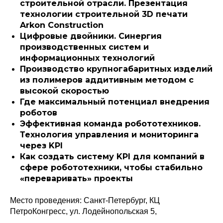
строительной отрасли. Презентация
технологии строительной 3D печати
Arkon Construction
Цифровые двойники. Синергия
производственных систем и
информационных технологий
Производство крупногабаритных изделий
из полимеров аддитивным методом с
высокой скоростью
Где максимальный потенциал внедрения
роботов
Эффективная команда робототехников.
Технология управления и мониторинга
Политика конфиденциальности
через KPI
© 2015-2026 НАУРР. Все права защищены.
При использовании материалов ссылка на ROBOTUNION.RU — обязательна
Как создать систему KPI для компаний в
сфере робототехники, чтобы стабильно
© 2015-2026 НАУРР. Все права защищены. При использовании материалов
ссылка на ROBOTUNION.RU — обязательна
«переваривать» проекты
Место проведения: Санкт-Петербург, КЦ
ПетроКонгресс, ул. Лодейнопольская 5,