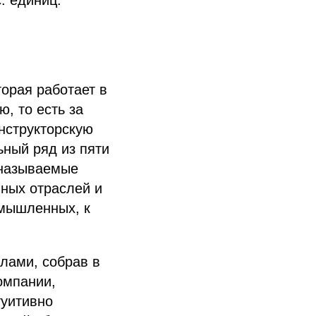
. единиц.
торая работает в
, то есть за
нструкторскую
ный ряд из пяти
к называемые
ных отраслей и
омышленных, к
илами, собрав в
омпании,
туитивно