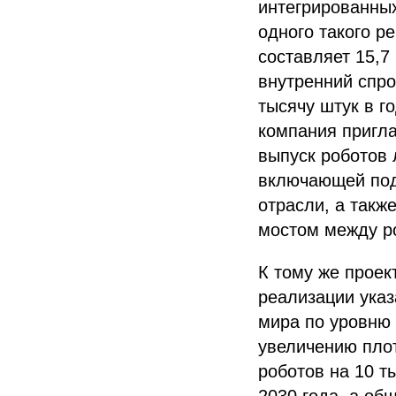
интегрированных
одного такого р
составляет 15,7
внутренний спро
тысячу штук в г
компания пригла
выпуск роботов 
включающей подг
отрасли, а такж
мостом между р
К тому же проек
реализации указ
мира по уровню 
увеличению пло
роботов на 10 т