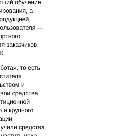
ющий обучение
ирования, а
продукцией,
пользователя —
ортного
ля заказчиков
К.
бота», то есть
естителя
ьством и
вои средства.
стиционной
 и крупного
ации
лучили средства
настить цеха