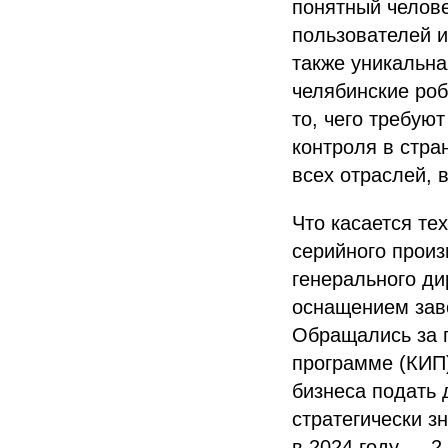
понятный челов
пользователей 
также уникальна
челябинские ро
то, чего требую
контроля в стра
всех отраслей, 
Что касается те
серийного произ
генерального ди
оснащением заво
Обращались за п
программе (КИП)
бизнеса подать 
стратегически з
в 2024 году — 2