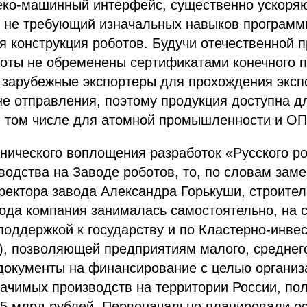
еко-машинный интерфейс, существенно ускоря
и не требующий изначальных навыков программ
я конструкция роботов. Будучи отечественной 
боты не обременены сертификатами конечного 
т зарубежные экспортеры для прохождения эксп
не отправления, поэтому продукция доступна д
в том числе для атомной промышленности и ОП
хнического воплощения разработок «Русского ро
водства на Заводе роботов, то, по словам зам
ректора завода Александра Горькуши, строител
да компания занималась самостоятельно, на с
оддержкой к государству и по Кластерно-инве
, позволяющей предприятиям малого, среднего
документы на финансирование с целью организ
начимых производств на территории России, по
,5 млрд рублей. Первоначально планировали ос