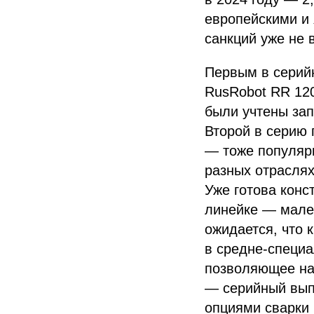
европейскими и 
санкций уже не 
Первым в серий
RusRobot RR 120
были учтены зап
Второй в серию 
— тоже популярн
разных отраслях
Уже готова конс
линейке — мален
ожидается, что 
в средне-специа
позволяющее на 
— серийный выпу
опциями сварки 