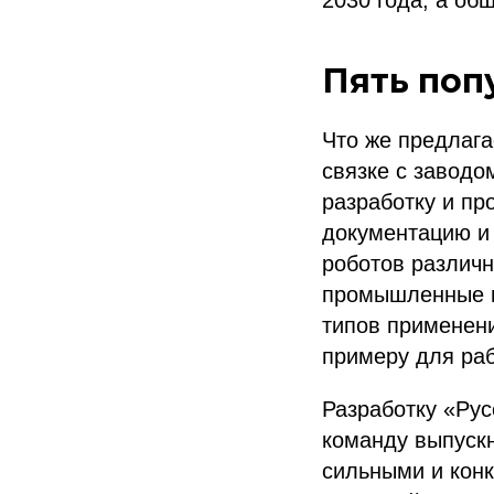
2030 года, а общ
Пять поп
Что же предлага
связке с заводо
разработку и пр
документацию и 
роботов различн
промышленные ш
типов применен
примеру для ра
Разработку «Рус
команду выпускн
сильными и кон