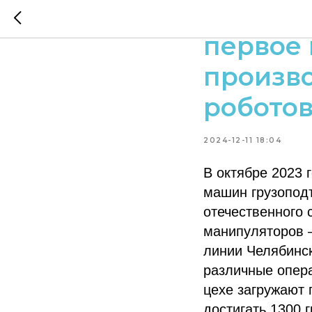
Завод р
первое 
произв
робото
2024-12-11 18:04
В октябре 2023 
машин грузоподъ
отечественного
манипуляторов 
линии Челябинск
различные опера
цехе загружают 
достигать 1300 