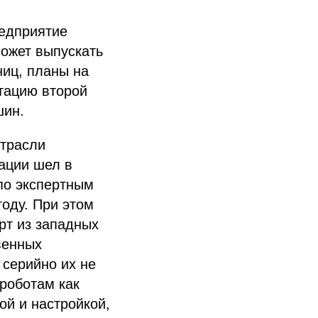
редприятие
может выпускать
ниц, планы на
атацию второй
шин.
отрасли
зации шел в
 по экспертным
году. При этом
рт из западных
твенных
 серийно их не
 роботам как
ой и настройкой,