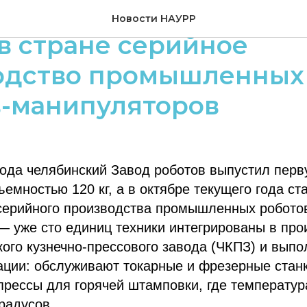
оботов запустил в Чел
Новости НАУРР
в стране серийное
одство промышленных
в-манипуляторов
года челябинский Завод роботов выпустил пер
емностью 120 кг, а в октябре текущего года с
 серийного производства промышленных робото
— уже сто единиц техники интегрированы в пр
ого кузнечно-прессового завода (ЧКПЗ) и вып
ции: обслуживают токарные и фрезерные станк
прессы для горячей штамповки, где температур
градусов.