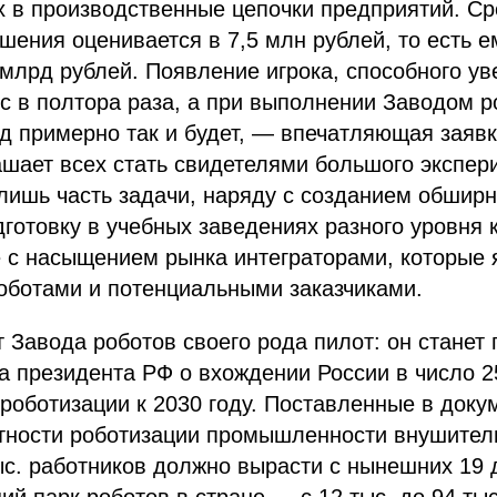
 в производственные цепочки предприятий. Ср
ешения оценивается в 7,5 млн рублей, то есть 
 млрд рублей. Появление игрока, способного ув
с в полтора раза, а при выполнении Заводом р
од примерно так и будет, — впечатляющая заявк
шает всех стать свидетелями большого экспери
лишь часть задачи, наряду с созданием обширн
отовку в учебных заведениях разного уровня 
е с насыщением рынка интеграторами, которые
оботами и потенциальными заказчиками.
т Завода роботов своего рода пилот: он станет
а президента РФ о вхождении России в число 2
роботизации к 2030 году. Поставленные в доку
тности роботизации промышленности внушител
ыс. работников должно вырасти с нынешних 19 д