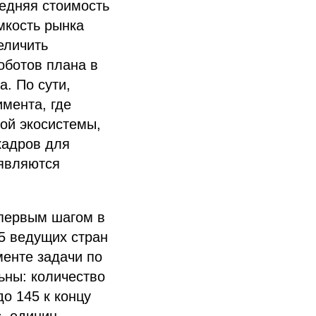
едняя стоимость
емкость рынка
еличить
оботов плана в
а. По сути,
мента, где
ой экосистемы,
кадров для
 являются
 первым шагом в
5 ведущих стран
менте задачи по
ьны: количество
о 145 к концу