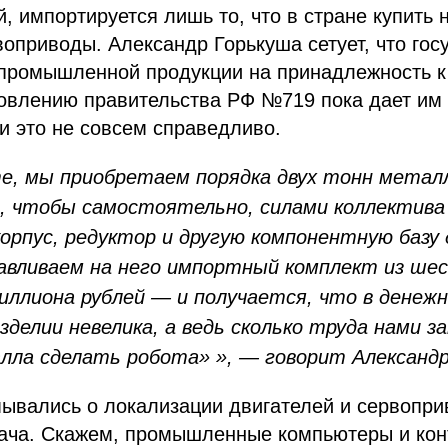
й, импортируется лишь то, что в стране купить
воприводы. Александр Горькуша сетует, что гос
 промышленной продукции на принадлежность к
овлению правительства РФ №719 пока дает им 
и это не совсем справедливо.
, мы приобретаем порядка двух тонн металл
, чтобы самостоятельно, силами коллектива в
орпус, редуктор и другую компонентную базу 
вливаем на него импортный комплект из ше
иллиона рублей — и получается, что в денеж
изделии невелика, а ведь сколько труда нами 
алла сделать робота» », — говорит Александр
ывались о локализации двигателей и сервопри
дача. Скажем, промышленные компьютеры и ко