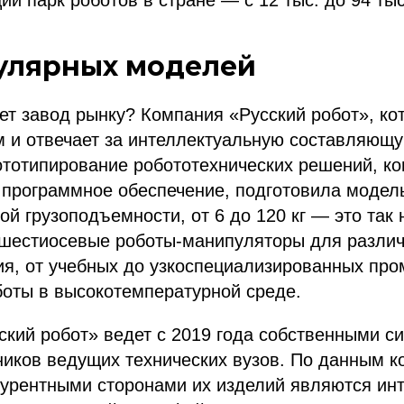
ий парк роботов в стране — с 12 тыс. до 94 тыс
улярных моделей
ет завод рынку? Компания «Русский робот», ко
м и отвечает за интеллектуальную составляющую
ототипирование робототехнических решений, ко
программное обеспечение, подготовила модель
ой грузоподъемности, от 6 до 120 кг — это та
естиосевые роботы-манипуляторы для различ
ия, от учебных до узкоспециализированных пр
боты в высокотемпературной среде.
ский робот» ведет с 2019 года собственными с
иков ведущих технических вузов. По данным к
курентными сторонами их изделий являются ин