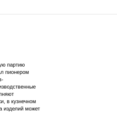
ябинске
вую партию
тал пионером
в-
оизводственные
олняют
и, в кузнечном
а изделий может