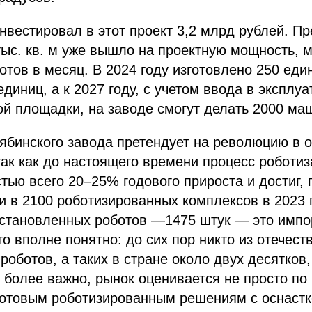
нвестировал в этот проект 3,2 млрд рублей. П
ыс. кв. м уже вышло на проектную мощность, 
ботов в месяц. В 2024 году изготовлено 250 еди
единиц, а к 2027 году, с учетом ввода в эксплу
й площадки, на заводе смогут делать 2000 ма
ябинского завода претендует на революцию в 
так как до настоящего времени процесс роботи
стью всего 20‒25% годового прироста и достиг,
и в 2100 роботизированных комплексов в 2023 
установленных роботов —1475 штук — это импо
то вполне понятно: до сих пор никто из отечес
роботов, а таких в стране около двух десятков,
о более важно, рынок оценивается не просто по
готовым роботизированным решениям с оснастк