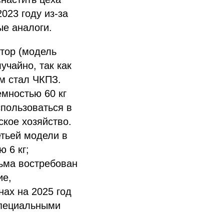
023 году из-за
ые аналоги.
тор (модель
учайно, так как
ым стал ЧКПЗ.
мностью 60 кг
пользоваться в
кое хозяйство.
етьей модели в
 6 кг;
ьма востребован
ие,
нах на 2025 год
специальными