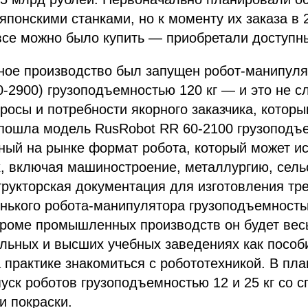
японскими станками, но к моменту их заказа в 2
все можно было купить — приобретали доступн
ное производство был запущен робот-манипуля
-2900) грузоподъемностью 120 кг — и это не сл
росы и потребности якорного заказчика, котор
пошла модель RusRobot RR 60-2100 грузоподъе
ый на рынке формат робота, который может ис
, включая машиностроение, металлургию, сельс
трукторская документация для изготовления тр
ького робота-манипулятора грузоподъемностью
кроме промышленных производств он будет вес
льных и высших учебных заведениях как пособ
практике знакомиться с робототехникой. В пла
ск роботов грузоподъемностью 12 и 25 кг со 
и покраски.