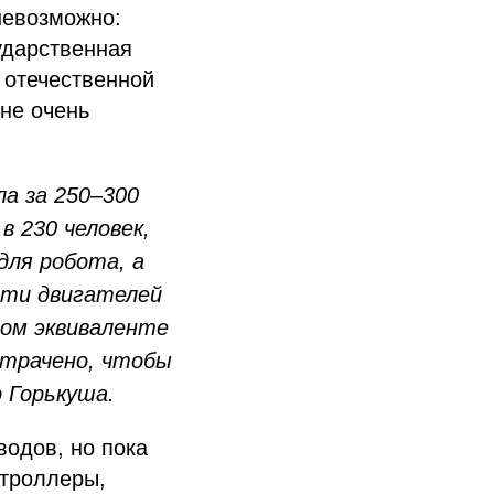
 невозможно:
ударственная
 отечественной
не очень
а за 250‒300
 230 человек,
для робота, а
сти двигателей
ном эквиваленте
затрачено, чтобы
 Горькуша.
водов, но пока
нтроллеры,