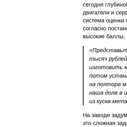
сегодня глубино
двигатели и сер
система оценки
согласно постан
высокие баллы, 
«Представьте
тысяч рублей
изготовить к
потом устана
на полтора м
наша доля в 
из куска мет
На заводе задум
это сложная за