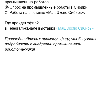
промышленных роботов.
🌍 Спрос на промышленные роботы в Сибири.
🤝 Работа на выставке «МашЭкспо Сибирь».
Где пройдет эфир?
в Telegram-канале выставки
«МашЭкспо Сибирь»
Присоединяйтесь к прямому эфиру, чтобы узнать
подробности о внедрении промышленной
Политика конфиденциальности
© 2015-2026 НАУРР. Все права защищены.
робототехники!
При использовании материалов ссылка на ROBOTUNION.RU — обязательна
© 2015-2026 НАУРР. Все права защищены. При использовании материалов
ссылка на ROBOTUNION.RU — обязательна