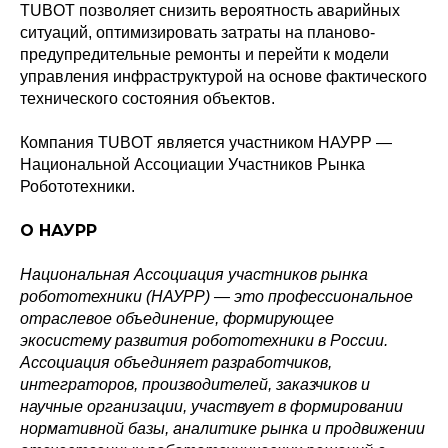
TUBOT позволяет снизить вероятность аварийных
ситуаций, оптимизировать затраты на планово-
предупредительные ремонты и перейти к модели
управления инфраструктурой на основе фактического
технического состояния объектов.
Компания TUBOT является участником НАУРР —
Национальной Ассоциации Участников Рынка
Робототехники.
О НАУРР
Политика конфиденциальности
© 2015-2026 НАУРР. Все права защищены.
При использовании материалов ссылка на ROBOTUNION.RU — обязательна
Национальная Ассоциация участников рынка
робототехники (НАУРР) — это профессиональное
© 2015-2026 НАУРР. Все права защищены. При использовании материалов
отраслевое объединение, формирующее
ссылка на ROBOTUNION.RU — обязательна
экосистему развития робототехники в России.
Ассоциация объединяет разработчиков,
интеграторов, производителей, заказчиков и
научные организации, участвует в формировании
нормативной базы, аналитике рынка и продвижении