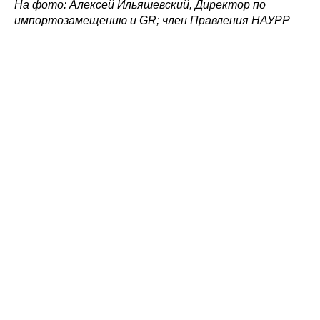
На фото: Алексей Ильяшевский, Директор по
импортозамещению и GR; член Правления НАУРР
Политика конфиденциальности
© 2015-2026 НАУРР. Все права защищены.
При использовании материалов ссылка на ROBOTUNION.RU — обязательна
© 2015-2026 НАУРР. Все права защищены. При использовании материалов
ссылка на ROBOTUNION.RU — обязательна