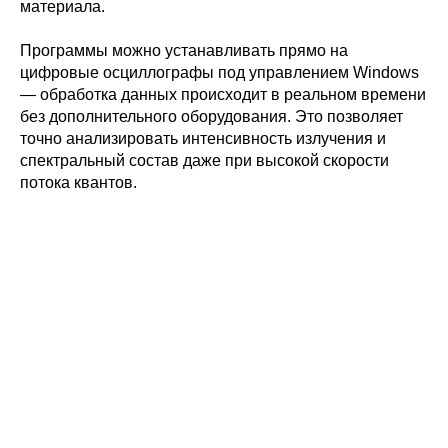
материала.
Программы можно устанавливать прямо на
цифровые осциллографы под управлением Windows
— обработка данных происходит в реальном времени
без дополнительного оборудования. Это позволяет
точно анализировать интенсивность излучения и
спектральный состав даже при высокой скорости
Политика конфиденциальности
потока квантов.
© 2015-2026 НАУРР. Все права защищены.
При использовании материалов ссылка на ROBOTUNION.RU — обязательна
© 2015-2026 НАУРР. Все права защищены. При использовании материалов
ссылка на ROBOTUNION.RU — обязательна