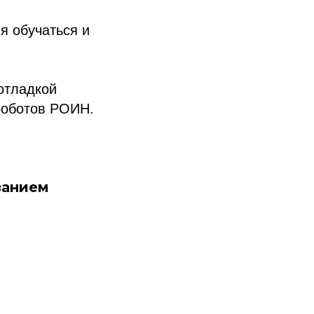
я обучаться и
 отладкой
роботов РОИН.
занием