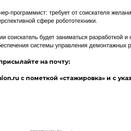
нер-программист: требует от соискателя желани
ерспективной сфере робототехники.
ии соискатель будет заниматься разработкой и
беспечения системы управления демонтажных 
присылайте на почту:
ion.ru с пометкой «стажировка» и с ука
ссылка на ROBOTUNION.RU — обязательна
се права защищены.
териалов ссылка на ROBOTUNION.RU — обязательна