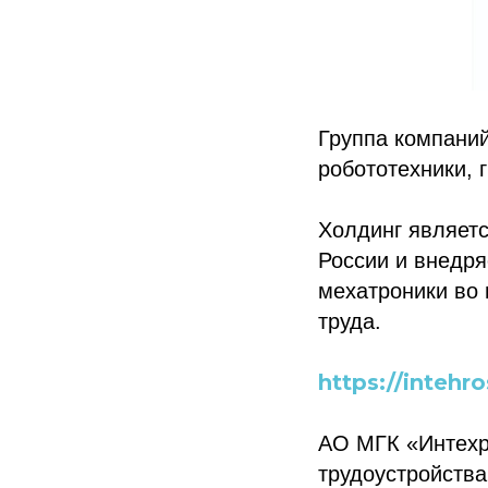
Группа компани
робототехники, 
Холдинг являет
России и внедря
мехатроники во
труда.
https://intehro
АО МГК «Интехр
трудоустройства