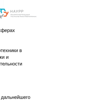
сферах
техники в
ки и
тельности
 дальнейшего