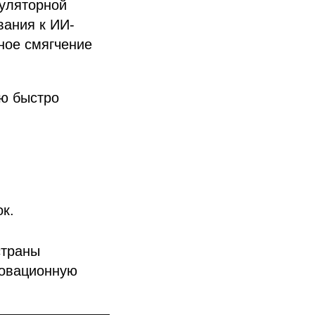
гуляторной
вания к ИИ-
ное смягчение
ю быстро
к.
страны
новационную