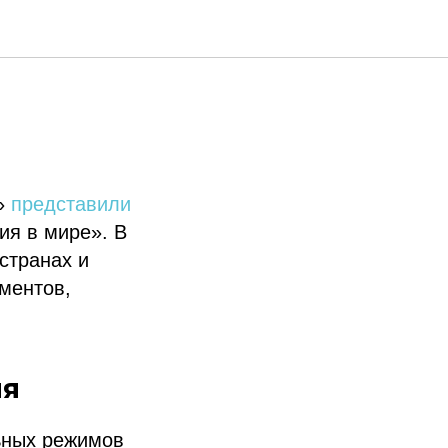
вный ИИ
а»
представили
ия в мире». В
странах и
ментов,
ия
ьных режимов