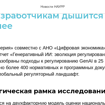
 регулирует генерати
Новости НАУРР
азработчикам дышится
нее
верия» совместно с АНО «Цифровая экономик
тчет «Генеративный ИИ: эволюция регулирован
зобраны подходы к регулированию GenAI в 25 
но более 400 нормативных и программных доку
обальный регуляторный ландшафт.
гическая рамка исследован
ся на двухфакторную модель оценки национал