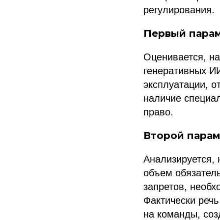
регулирования.
Первый парам
Оценивается, на
генеративных ИИ
эксплуатации, о
наличие специал
право.
Второй парам
Анализируется, 
объем обязател
запретов, необх
Фактически речь
на команды, со