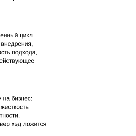
ненный цикл
 внедрения,
ость подхода,
действующее
 на бизнес:
 жесткость
тности.
овер хэд ложится