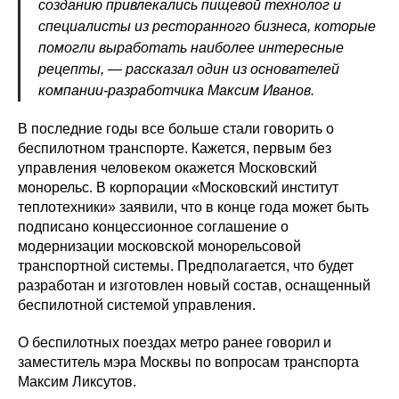
созданию привлекались пищевой технолог и
специалисты из ресторанного бизнеса, которые
помогли выработать наиболее интересные
рецепты, — рассказал один из основателей
компании-разработчика Максим Иванов.
В последние годы все больше стали говорить о
беспилотном транспорте. Кажется, первым без
управления человеком окажется Московский
монорельс. В корпорации «Московский институт
теплотехники» заявили, что в конце года может быть
подписано концессионное соглашение о
модернизации московской монорельсовой
транспортной системы. Предполагается, что будет
разработан и изготовлен новый состав, оснащенный
беспилотной системой управления.
Политика конфиденциальности
© 2015-2026 НАУРР. Все права защищены.
О беспилотных поездах метро ранее говорил и
При использовании материалов ссылка на ROBOTUNION.RU — обязательна
заместитель мэра Москвы по вопросам транспорта
© 2015-2026 НАУРР. Все права защищены. При использовании материалов
Максим Ликсутов.
ссылка на ROBOTUNION.RU — обязательна