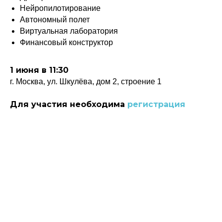
Нейропилотирование
Автономный полет
Виртуальная лаборатория
Финансовый конструктор
1 июня в 11:30
г. Москва, ул. Шкулёва, дом 2, строение 1
Политика конфиденциальности
© 2015-2026 НАУРР. Все права защищены.
При использовании материалов ссылка на ROBOTUNION.RU — обязательна
Для участия необходима
регистрация
© 2015-2026 НАУРР. Все права защищены. При использовании материалов
ссылка на ROBOTUNION.RU — обязательна