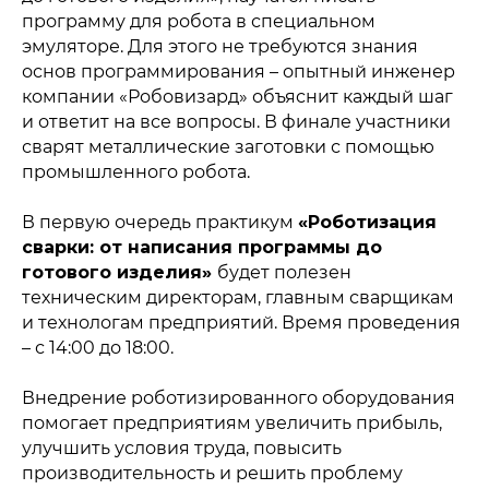
программу для робота в специальном
эмуляторе. Для этого не требуются знания
основ программирования – опытный инженер
компании «Робовизард» объяснит каждый шаг
и ответит на все вопросы. В финале участники
сварят металлические заготовки с помощью
промышленного робота.
В первую очередь практикум
«Роботизация
сварки: от написания программы до
готового изделия»
будет полезен
Политика конфиденциальности
© 2015-2026 НАУРР. Все права защищены.
техническим директорам, главным сварщикам
При использовании материалов ссылка на ROBOTUNION.RU —
обязательна
и технологам предприятий. Время проведения
– с 14:00 до 18:00.
© 2015-2026 НАУРР. Все права защищены. При использовании
материалов ссылка на ROBOTUNION.RU — обязательна
Внедрение роботизированного оборудования
помогает предприятиям увеличить прибыль,
улучшить условия труда, повысить
производительность и решить проблему