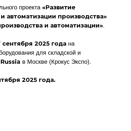
«Развитие
льного проекта
и автоматизации производства»
производства и автоматизации»
.
7 сентября 2025 года
на
борудования для складской и
Russia
в Москве (Крокус Экспо).
тября 2025 года.
ссылка на ROBOTUNION.RU — обязательна
се права защищены.
териалов ссылка на ROBOTUNION.RU — обязательна