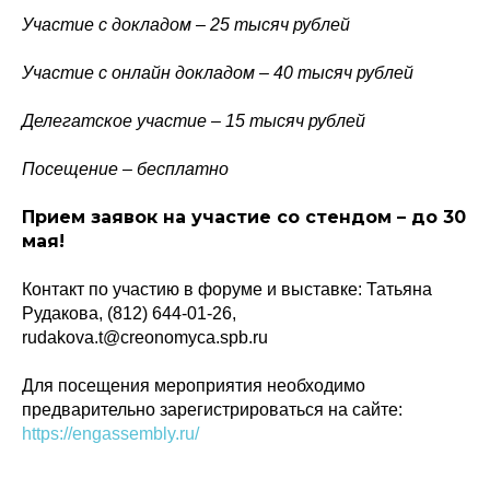
Участие с докладом – 25 тысяч рублей
Участие с онлайн докладом – 40 тысяч рублей
Делегатское участие – 15 тысяч рублей
Посещение – бесплатно
Политика конфиденциальности
Прием заявок на участие со стендом – до 30
© 2015-2026 НАУРР. Все права защищены.
При использовании материалов ссылка на ROBOTUNION.RU — обязательна
мая!
© 2015-2026 НАУРР. Все права защищены. При использовании материалов
Контакт по участию в форуме и выставке: Татьяна
ссылка на ROBOTUNION.RU — обязательна
Рудакова, (812) 644-01-26,
rudakova.t@creonomyca.spb.ru
Для посещения мероприятия необходимо
предварительно зарегистрироваться на сайте:
https://engassembly.ru/