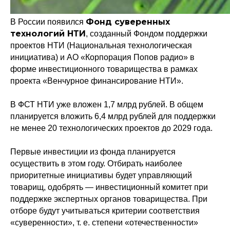
Фонд суверенных
В России появился
технологий НТИ
, созданный Фондом поддержки
проектов НТИ (Национальная технологическая
инициатива) и АО «Корпорация Попов радио» в
форме инвестиционного товарищества в рамках
проекта «Венчурное финансирование НТИ».
В ФСТ НТИ уже вложен 1,7 млрд рублей. В общем
планируется вложить 6,4 млрд рублей для поддержки
не менее 20 технологических проектов до 2029 года.
Первые инвестиции из фонда планируется
осуществить в этом году. Отбирать наиболее
приоритетные инициативы будет управляющий
товарищ, одобрять — инвестиционный комитет при
Политика конфиденциальности
поддержке экспертных органов товарищества. При
© 2015-2026 НАУРР. Все права защищены.
При использовании материалов ссылка на ROBOTUNION.RU — обязательна
отборе будут учитываться критерии соответствия
«суверенности», т. е. степени «отечественности»
© 2015-2026 НАУРР. Все права защищены. При использовании материалов