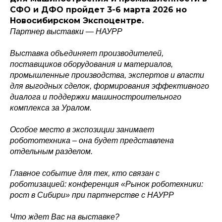
СФО и ДФО пройдет 3-6 марта 2026 но
Новосибирском Экспоцентре.
Партнер выставки — НАУРР
Выставка объединяет производителей,
поставщиков оборудования и материалов,
промышленные производства, экспертов и власти
для выгодных сделок, формирования эффективного
диалога и поддержки машиностроительного
Политика конфиденциальности
комплекса за Уралом.
© 2015-2026 НАУРР. Все права защищены.
При использовании материалов ссылка на ROBOTUNION.RU — обязательна
Особое место в экспозиции занимает
© 2015-2026 НАУРР. Все права защищены. При использовании материалов
ссылка на ROBOTUNION.RU — обязательна
робототехника – она будет представлена
отдельным разделом.
Главное событие для тех, кто связан с
роботизацией: конференция «Рынок роботехники:
рост в Сибири» при партнерстве с НАУРР
Что ждет Вас на выставке?