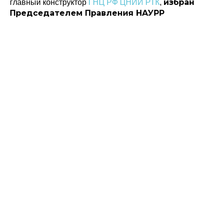
избран
главный конструктор
ГНЦ РФ ЦНИИ РТК
,
Председателем Правления НАУРР
Политика конфиденциальности
© 2015-2026 НАУРР. Все права защищены.
При использовании материалов ссылка на ROBOTUNION.RU — обязательна