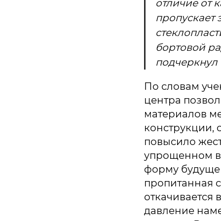
отличие от 
пропускает 
стеклопласт
бортовой ра
подчеркнул 
По словам уче
центра позво
материалов ме
конструкции, 
повысило жест
упрощенном ви
форму будущей
пропитанная см
откачивается 
давление наме