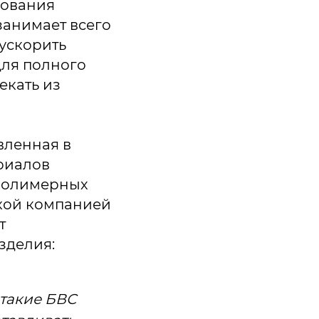
мования
занимает всего
 ускорить
для полного
екать из
вленная в
риалов
 полимерных
кой компанией
т
зделия:
такие БВС