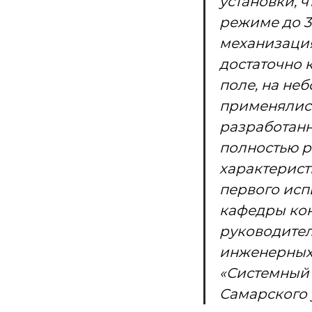
установки, 
режиме до 30
механизация
достаточно к
поле, на не
применялис
разработанн
полностью 
характерист
первого исп
кафедры кон
руководите
инженерных
«Системный
Самарского 