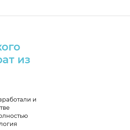
кого
ат из
зработали и
тве
полностью
ология