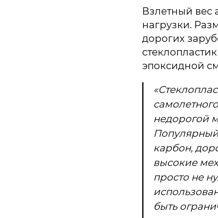
Взлетный вес а
нагрузки. Разм
дорогих заруб
стеклопластик
эпоксидной с
«Стеклоплас
самолетного
недорогой м
Популярный 
карбон, дор
высокие мех
просто не н
использован
быть ограни