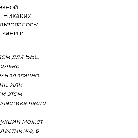
лезной
м. Никаких
льзовалось:
ткани и
лом для БВС
вольно
ехнологично.
ик, или
ри этом
ластика часто
рукции может
ластик же, в