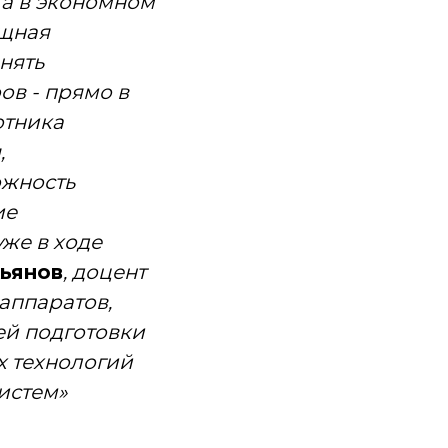
та в экономном
ощная
нять
ов - прямо в
отника
,
ожность
ие
же в ходе
кьянов
, доцент
аппаратов,
й подготовки
 технологий
истем»