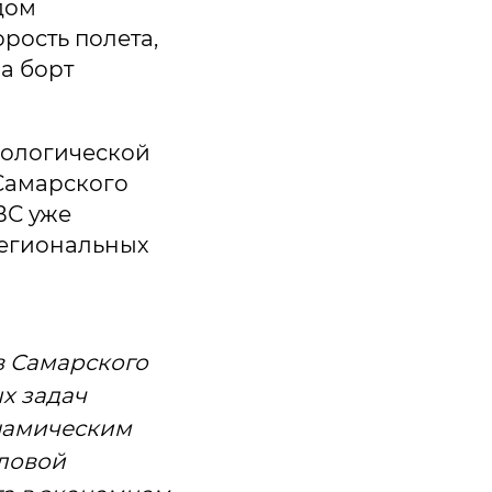
дом
рость полета,
а борт
нологической
Самарского
ВС уже
региональных
в Самарского
х задач
инамическим
иловой