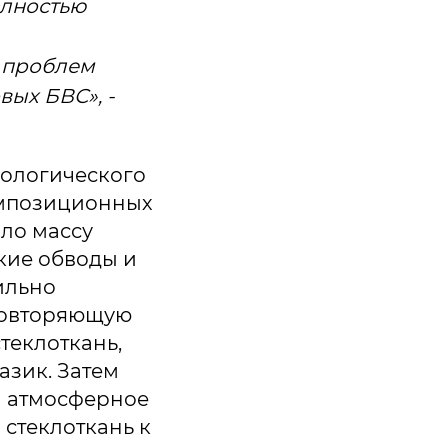
олностью
х проблем
вых БВС», -
нологического
омпозиционных
ло массу
кие обводы и
ильно
 повторяющую
теклоткань,
азик. Затем
ма атмосферное
стеклоткань к