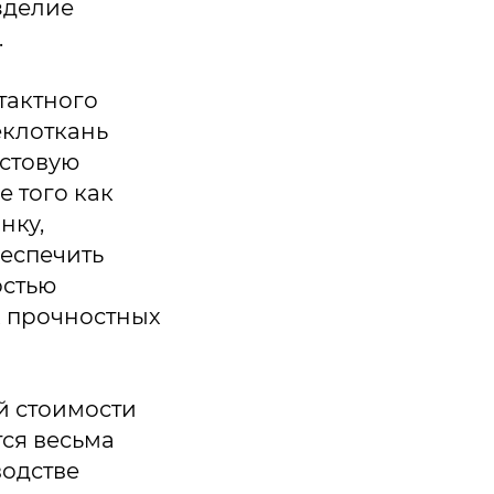
зделие
.
тактного
еклоткань
астовую
 того как
нку,
беспечить
остью
х прочностных
й стоимости
ся весьма
одстве