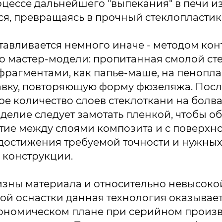
оцессе дальнейшего "выпекания" в печи и
я, превращаясь в прочный стеклопластик
авливается немного иначе - методом кон
 мастер-модели: пропитанная смолой ст
фрагментами, как папье-маше, на пенопл
вку, повторяющую форму фюзеляжа. После
е количество слоев стеклоткани на болва
делие следует замотать пленкой, чтобы о
ие между слоями композита и с поверхн
достижения требуемой точности и нужны
 конструкции.
изны материала и относительно невысоко
ой оснастки данная технология оказывает
кономическом плане при серийном произв