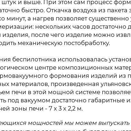
10 штук и выше. При этом сам процесс фор
аточно быстро. Откачка воздуха из пакета 
о минут, а нагрев позволяет существенно
еризации: нескольких часов достаточно 
 изделия, после чего изделие можно извл
дить механическую постобработку.
ния беспилотника использовалась устано
логическом центре композиционных мате
термовакуумного формования изделий из
ых материалов, произведенная ульяновс
бъем печи в этой мощной системе позволяе
ь под вакуумом достаточно габаритные и
й зоны печи - 7 х 3 х 2,2 м.
еющихся мощностей мы можем выпускать 