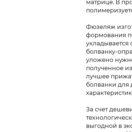
матрице. В пр
полимеризуетс
Фюзеляж изгот
формования по
укладывается 
болванку-опра
уложено нужно
полученное из
лучшее прижат
болванки для 
характеристик
За счет дешев
технологическ
выгодной в э