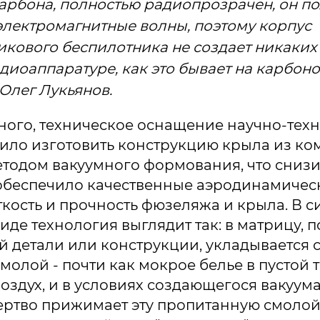
карбона, полностью радиопрозрачен, он п
электромагнитные волны, поэтому корпус
икового беспилотника не создает никаки
диоаппаратуре, как это бывает на карбоно
Олег Лукьянов.
ного, техническое оснащение научно-тех
лило изготовить конструкцию крыла из к
тодом вакуумного формования, что снизи
обеспечило качественные аэродинамичес
кость и прочность фюзеляжа и крыла. В с
де технология выглядит так: в матрицу,
 детали или конструкции, укладывается с
олой - почти как мокрое белье в пустой т
воздух, и в условиях создающегося вакуу
ртво прижимает эту пропитанную смолой 