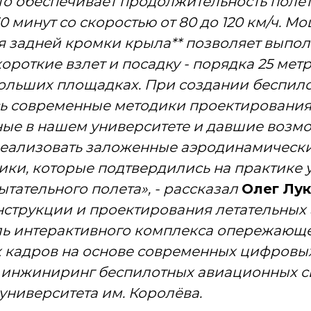
что обеспечивает продолжительность поле
 минут со скоростью от 80 до 120 км/ч. М
 задней кромки крыла** позволяет выпол
ороткие взлет и посадку - порядка 25 метр
больших площадках. При создании беспил
ь современные методики проектирования
ые в нашем университете и давшие возм
реализовать заложенные аэродинамическ
ики, которые подтвердились на практике у
ытательного полета», - рассказал
Олег Лу
струкции и проектирования летательных 
ль интерактивного комплекса опережающе
 кадров на основе современных цифровых
 инжиниринг беспилотных авиационных с
университета им. Королёва.