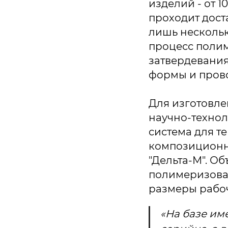
изделий - от 
проходит дост
лишь нескольк
процесс полим
затвердевания
формы и прово
Для изготовле
научно-техно
система для 
композиционн
"Дельта-М". О
полимеризоват
размеры рабоче
«На базе им