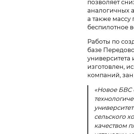
позволяет сни
аналогичных а
а также массу
беспилотное в
Работы по соз
базе Передов
университета 
изготовлен, и
компаний, за
«Новое БВС 
технологич
университет
сельского х
качеством п