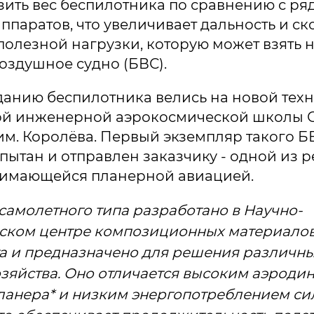
зить вес беспилотника по сравнению с ря
ппаратов, что увеличивает дальность и ско
 полезной нагрузки, которую может взять н
оздушное судно (БВС).
данию беспилотника велись на новой тех
ой инженерной аэрокосмической школы 
им. Королёва. Первый экземпляр такого Б
спытан и отправлен заказчику - одной из 
нимающейся планерной авиацией.
самолетного типа разработано в Научно-
еском центре композиционных материало
а и предназначено для решения различны
озяйства. Оно отличается высоким аэрод
ланера* и низким энергопотреблением с