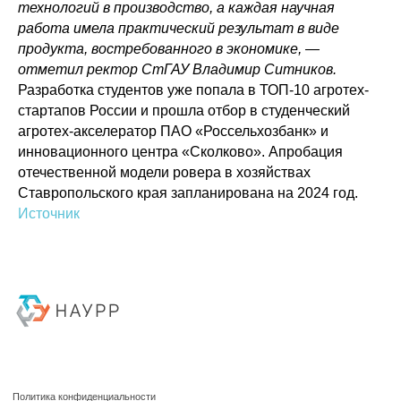
технологий в производство, а каждая научная
работа имела практический результат в виде
продукта, востребованного в экономике, —
Политика конфиденциальности
отметил ректор СтГАУ Владимир Ситников.
© 2015-2026 НАУРР. Все права защищены.
При использовании материалов ссылка на ROBOTUNION.RU — обязательна
Разработка студентов уже попала в ТОП-10 агротех-
стартапов России и прошла отбор в студенческий
© 2015-2026 НАУРР. Все права защищены. При использовании материалов
ссылка на ROBOTUNION.RU — обязательна
агротех-акселератор ПАО «Россельхозбанк» и
инновационного центра «Сколково». Апробация
отечественной модели ровера в хозяйствах
Ставропольского края запланирована на 2024 год.
Источник