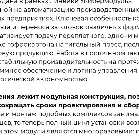
здана в рамках линейки «Кибермодуль»,
ной на автоматизацию производственных
 предприятиях. Ключевая особенность к
ата и переноса заготовок различных форм
атизирует подачу переплётного, одно- и 
кже гофрокартона на тигельный пресс, посл
овую продукцию. Работа в постоянном так
стабильную производительность на протя
ммное обеспечение и логика управления
огической автономностью.
ения лежит модульная конструкция, п
сокращать сроки проектирования и сбо
е и монтаж подобных комплексов занима
цев, то теперь полный цикл установки во
ри этом модули являются многоразовыми: 