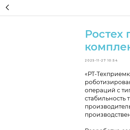
Ростех 
комплек
2025-11-27 10:54
«РТ-Техприемк
роботизирова
операций с т
стабильность 
производитель
производстве