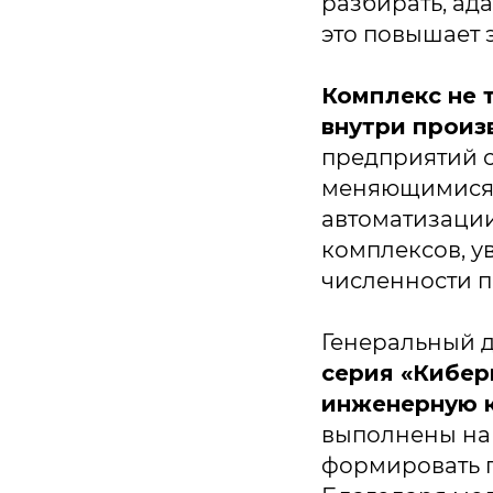
разбирать, ад
это повышает 
Комплекс не 
внутри произ
предприятий 
меняющимися 
автоматизации
комплексов, у
численности п
Генеральный д
серия «Кибер
инженерную 
выполнены на 
формировать г