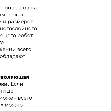
 процессов на
омплекса —
 и размеров.
многослойного
е чего робот
те
жении всего
 обладают
озволяющая
рки.
Если
ли до
зможен всего
их можно