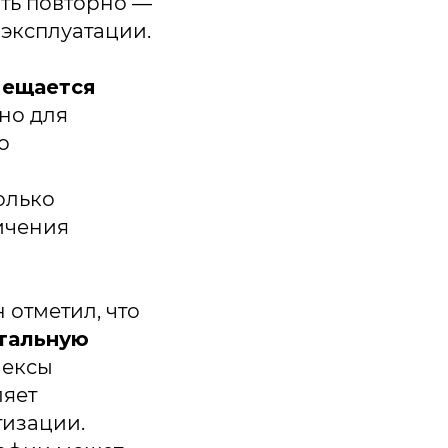
ать повторно —
эксплуатации.
мещается
но для
о
олько
ичения
отметил, что
тальную
лексы
ляет
тизации.