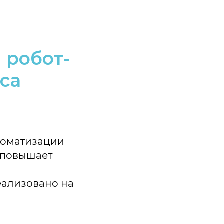
 робот-
са
томатизации
 повышает
еализовано на