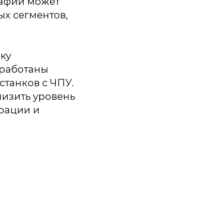
рафии может
х сегментов,
ку
зработаны
станков с ЧПУ.
низить уровень
рации и