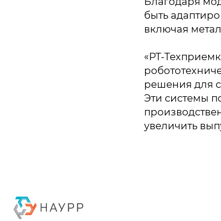
Благодаря мо
быть адаптиро
включая метал
«РТ-Техприем
робототехниче
решения для с
Эти системы п
производстве
увеличить вып
Политика конфиденциальности
© 2015-2026 НАУРР. Все права защищены. При использовании матер
© 2015-2026 НАУРР. 
При использовании 