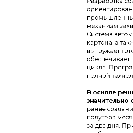
Разработка со
ориентирован
промышленных
механизм захв
Система автом
картона, а та
выгружает гот
обеспечивает 
цикла. Програ
полной технол
В основе реш
значительно 
ранее создани
полутора меся
за два дня. П