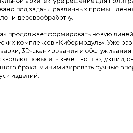
дульной архитектуре решение для полиг
вано под задачи различных промышленны
ло- и деревообработку.
ка» продолжает формировать новую линей
ских комплексов «Кибермодуль». Уже ра
варки, 3D-сканирования и обслуживания 
озволяют повысить качество продукции, с
нного брака, минимизировать ручные опе
уск изделий.
иалов ссылка на ROBOTUNION.RU — обязательна
Все права защищены.
материалов ссылка на ROBOTUNION.RU — обязательна