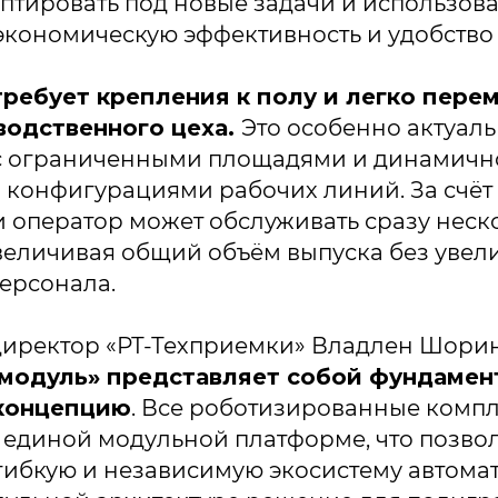
аптировать под новые задачи и использов
экономическую эффективность и удобство 
требует крепления к полу и легко пере
водственного цеха.
Это особенно актуаль
с ограниченными площадями и динамичн
конфигурациями рабочих линий. За счёт
 оператор может обслуживать сразу неск
величивая общий объём выпуска без увел
ерсонала.
иректор «РТ-Техприемки» Владлен Шорин 
модуль» представляет собой фундамен
концепцию
. Все роботизированные комп
единой модульной платформе, что позво
ибкую и независимую экосистему автома