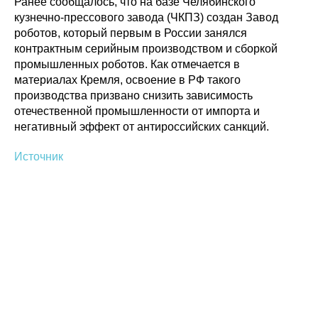
Ранее сообщалось, что на базе Челябинского
кузнечно-прессового завода (ЧКПЗ) создан Завод
роботов, который первым в России занялся
контрактным серийным производством и сборкой
Политика конфиденциальности
© 2015-2026 НАУРР. Все права защищены.
промышленных роботов. Как отмечается в
При использовании материалов ссылка на ROBOTUNION.RU — обязательна
материалах Кремля, освоение в РФ такого
© 2015-2026 НАУРР. Все права защищены. При использовании материалов
производства призвано снизить зависимость
ссылка на ROBOTUNION.RU — обязательна
отечественной промышленности от импорта и
негативный эффект от антироссийских санкций.
Источник