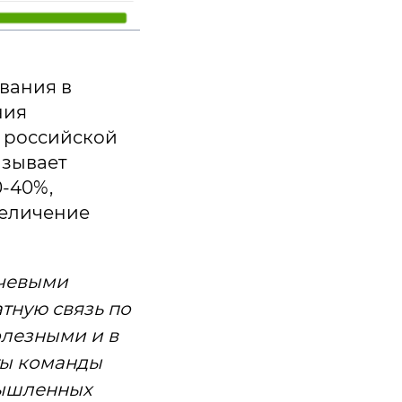
вания в
ния
 российской
азывает
-40%,
величение
ючевыми
тную связь по
олезными и в
ты команды
мышленных