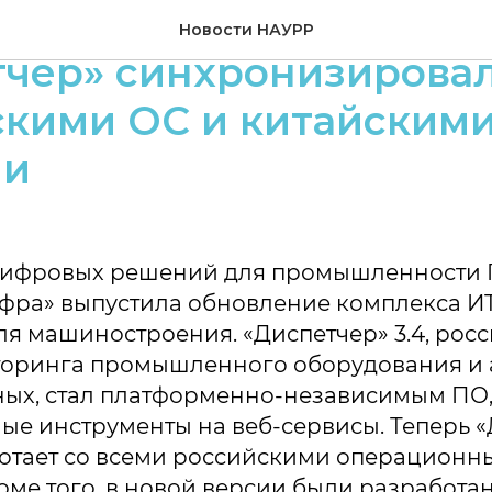
ленная система мони
Новости НАУРР
чер» синхронизировал
скими ОС и китайским
ми
цифровых решений для промышленности 
фра» выпустила обновление комплекса И
ля машиностроения. «Диспетчер» 3.4, рос
торинга промышленного оборудования и
ых, стал платформенно-независимым ПО,
е инструменты на веб-сервисы. Теперь «
ботает со всеми российскими операцион
оме того, в новой версии были разработ