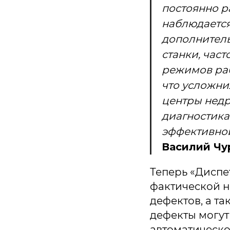
постоянно р
наблюдается
дополнитель
станки, час
режимов раб
что усложни
центры недр
диагностика
эффективной
Василий Чу
Теперь «Диспе
фактической н
дефектов, а т
дефекты могут
автоматическо