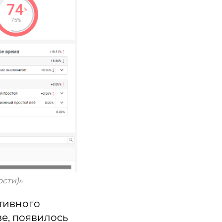
сти)»
ативного
е, появилось