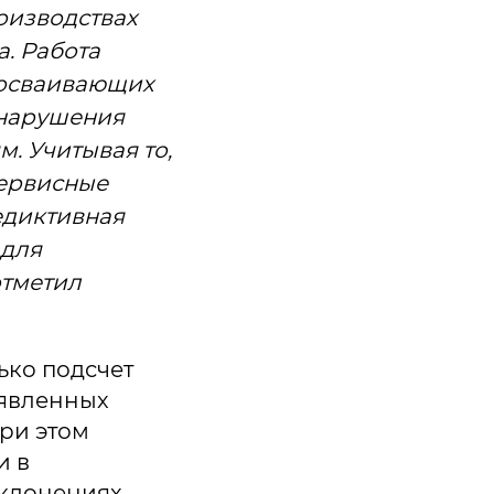
оизводствах
. Работа
 осваивающих
 нарушения
. Учитывая то,
сервисные
едиктивная
 для
отметил
ько подсчет
ыявленных
При этом
и в
тклонениях