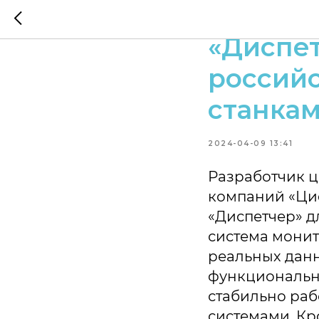
Промыш
«Диспет
россий
станка
2024-04-09 13:41
Разработчик 
компаний «Ци
«Диспетчер» д
система мони
реальных данн
функциональны
стабильно ра
системами. Кр