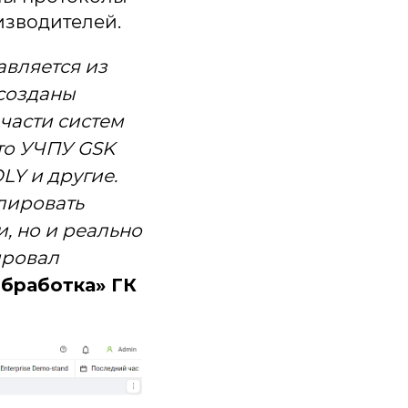
изводителей.
авляется из
созданы
части систем
Это УЧПУ GSK
OLY и другие.
лировать
, но и реально
ировал
бработка» ГК