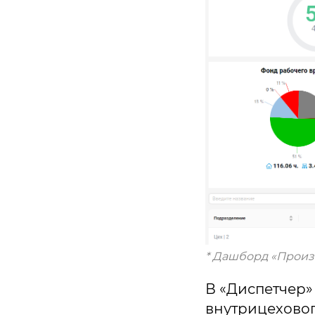
* Дашборд «Произ
В «Диспетчер»
внутрицеховог