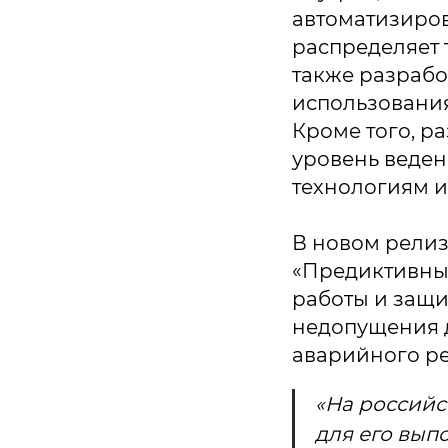
автоматизиро
распределяет 
также разрабо
использования
Кроме того, р
уровень веде
технологиям и
В новом релиз
«Предиктивный
работы и защи
недопущения 
аварийного ре
«На российс
для его вып