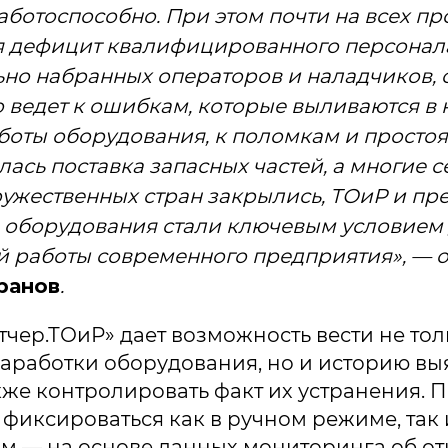
аботоспособно. При этом почти на всех пр
 дефицит квалифицированного персонала
но набранных операторов и наладчиков,
то ведет к ошибкам, которые выливаются в
оты оборудования, к поломкам и простоям
лась поставка запасных частей, а многие 
ужественных стран закрылись, ТОиР и пр
 оборудования стали ключевым условием
 работы современного предприятия», — 
ранов
.
тчер.ТОиР» дает возможность вести не тол
аработки оборудования, но и историю в
акже контролировать факт их устранения. 
 фиксироваться как в ручном режиме, так 
м — на основе данных мониторинга об о