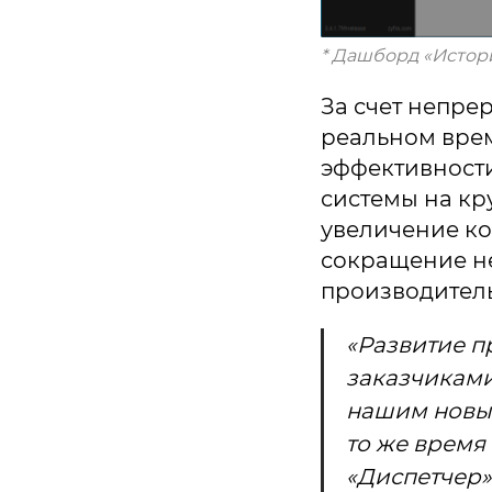
* Дашборд «Истор
За счет непре
реальном вре
эффективност
системы на к
увеличение ко
сокращение не
производитель
«Развитие п
заказчиками
нашим новым
то же время
«Диспетчер»