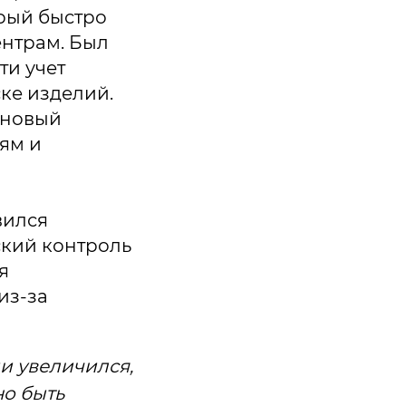
рый быстро
ентрам. Был
ти учет
ке изделий.
 новый
ям и
вился
ский контроль
я
из-за
и увеличился,
о быть