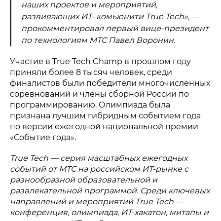
Политика конфиденциальности
наших проектов и мероприятий,
© 2015-2026 НАУРР. Все права защищены.
При использовании материалов ссылка на ROBOTUNION.RU —
развивающих ИТ- комьюнити True Tech», —
обязательна
прокомментировал первый вице-президент
© 2015-2026 НАУРР. Все права защищены. При использовании
материалов ссылка на ROBOTUNION.RU — обязательна
по технологиям МТС Павел Воронин.
Участие в True Tech Champ в прошлом году
приняли более 8 тысяч человек, среди
финалистов были победители многочисленных
соревнований и члены сборной России по
программированию. Олимпиада была
признана лучшим гибридным событием года
по версии ежегодной национальной премии
«Событие года».
True Tech — серия масштабных ежегодных
событий от МТС на российском ИТ-рынке с
разнообразной образовательной и
развлекательной программой. Среди ключевых
направлений и мероприятий True Tech —
конференция, олимпиада, ИТ-хакатон, митапы и