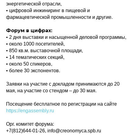
энергетической отрасли,
•⁠ ⁠цифровой инжиниринг в пищевой и
фармацевтической промышленности и другие.
Форум в цифрах:
• 2 дня выставки и насыщенной деловой программы,
• около 1000 посетителей,
• 850 кв.м. выставочной площади,
• 14 тематических секций,
• около 50 спикеров,
Политика конфиденциальности
• более 30 экспонентов.
© 2015-2026 НАУРР. Все права защищены.
При использовании материалов ссылка на ROBOTUNION.RU — обязательна
Заявки на участие с докладом принимаются до 20
© 2015-2026 НАУРР. Все права защищены. При использовании материалов
ссылка на ROBOTUNION.RU — обязательна
мая, на участие со стендом – до 30 мая.
Посещение бесплатное по регистрации на сайте
https://engassembly.ru
Орг. комитет форума:
+7(812)644-01-26, info@creonomyca.spb.ru