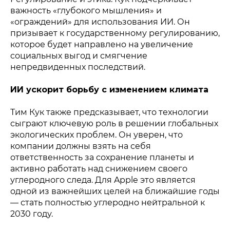
важность «глубокого мышления» и
«ограждений» для использования ИИ. Он
призывает к государственному регулированию,
которое будет направлено на увеличение
социальных выгод и смягчение
Политика конфиденциальности
© 2015-2026 НАУРР. Все права защищены.
непредвиденных последствий.
При использовании материалов ссылка на ROBOTUNION.RU —
обязательна
ИИ ускорит борьбу с изменением климата
© 2015-2026 НАУРР. Все права защищены. При использовании
материалов ссылка на ROBOTUNION.RU — обязательна
Тим Кук также предсказывает, что технологии
сыграют ключевую роль в решении глобальных
экологических проблем. Он уверен, что
компании должны взять на себя
ответственность за сохранение планеты и
активно работать над снижением своего
углеродного следа. Для Apple это является
одной из важнейших целей на ближайшие годы
— стать полностью углеродно нейтральной к
2030 году.