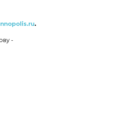
innopolis.ru
.
ву -