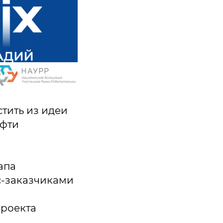
тить из идеи
ефти
апа
с-заказчиками
проекта