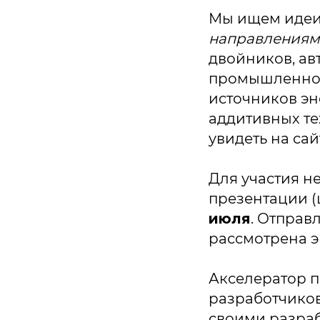
Мы ищем идеи
направлениям
двойников, ав
промышленной 
источников эн
аддитивных т
увидеть на сай
Для участия н
презентации (
июля
. Отправ
рассмотрена э
Акселератор п
разработчиков
своими разра