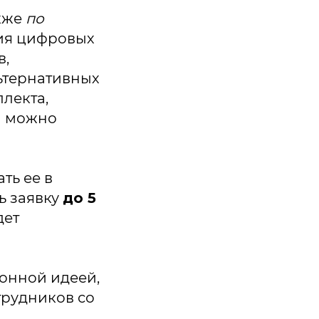
акже
по
ния цифровых
в,
ьтернативных
лекта,
й можно
ть ее в
ь заявку
до 5
дет
ионной идеей,
трудников со