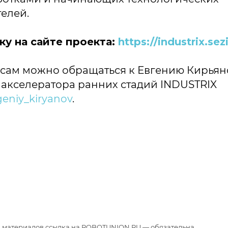
елей.
ку на сайте проекта:
https://industrix.sez
сам можно обращаться к Евгению Кирьяно
акселератора ранних стадий INDUSTRIX
geniy_kiryanov
.
иалов ссылка на ROBOTUNION.RU — обязательна
Все права защищены.
материалов ссылка на ROBOTUNION.RU — обязательна