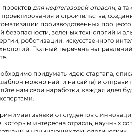
 проектов
для нефтегазовой отрасли
, а т
проектирования и строительства, созда
томатизации производственных процессо
безопасности, зеленых технологий и ал
ергии, роботизации, искусственного интел
ехнологий. Полный перечень направлени
те.
еобходимо придумать идею стартапа, описа
шаблон можно найти на сайте) и отправит
ляйте нам свои наработки, каждая идея бу
кспертами.
ринимает заявки от студентов с инновац
, которым интересна отрасль, научных со
ботками и начинающих технологических