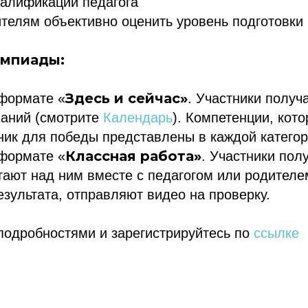
алификации педагога
телям объективно оценить уровень подготовки
мпиады:
Здесь и сейчас»
 формате «
. Участники получ
ваний (смотрите
Календарь
). Компетенции, кот
ник для победы представлены в каждой категор
Классная работа»
 формате «
. Участники пол
тают над ним вместе с педагогом или родителе
зультата, отправляют видео на проверку.
подробностями и зарегистрируйтесь по
ссылке
ссылка на ROBOTUNION.RU — обязательна
се права защищены.
териалов ссылка на ROBOTUNION.RU — обязательна