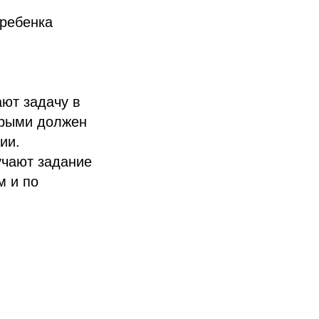
 ребенка
ают задачу в
орыми должен
ии.
учают задание
м и по