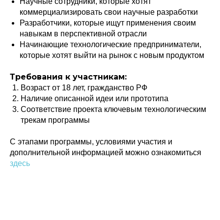
Научные сотрудники, которые хотят
коммерциализировать свои научные разработки
Разработчики, которые ищут применения своим
навыкам в перспективной отрасли
Начинающие технологические предприниматели,
которые хотят выйти на рынок с новым продуктом
Политика конфиденциальности
Требования к участникам:
© 2015-2026 НАУРР. Все права защищены.
При использовании материалов ссылка на ROBOTUNION.RU — обязательна
Возраст от 18 лет, гражданство РФ
Наличие описанной идеи или прототипа
© 2015-2026 НАУРР. Все права защищены. При использовании материалов
ссылка на ROBOTUNION.RU — обязательна
Соответствие проекта ключевым технологическим
трекам программы
С этапами программы, условиями участия и
дополнительной информацией можно ознакомиться
здесь