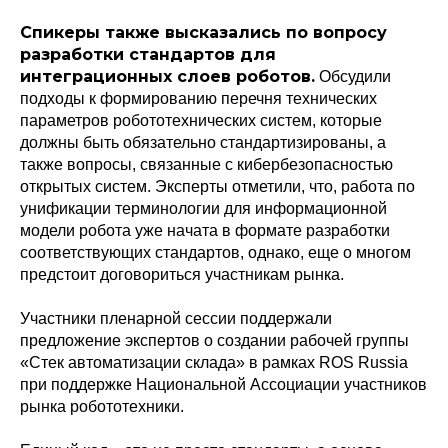
Спикеры также высказались по вопросу
разработки стандартов для
интеграционных слоев роботов.
Обсудили
подходы к формированию перечня технических
параметров робототехнических систем, которые
должны быть обязательно стандартизированы, а
также вопросы, связанные с кибербезопасностью
открытых систем. Эксперты отметили, что, работа по
унификации терминологии для информационной
модели робота уже начата в формате разработки
Политика конфиденциальности
© 2015-2026 НАУРР. Все права защищены.
соответствующих стандартов, однако, еще о многом
При использовании материалов ссылка на ROBOTUNION.RU — обязательна
предстоит договориться участникам рынка.
© 2015-2026 НАУРР. Все права защищены. При использовании материалов
ссылка на ROBOTUNION.RU — обязательна
Участники пленарной сессии поддержали
предложение экспертов о создании рабочей группы
«Стек автоматизации склада» в рамках ROS Russia
при поддержке Национальной Ассоциации участников
рынка робототехники.