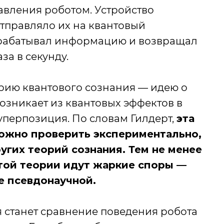
авления роботом. Устройство
отправляло их на квантовый
брабатывал информацию и возвращал
а в секунду.
орию квантового сознания — идею о
возникает из квантовых эффектов в
суперпозиция. По словам Гилдерт,
эта
можно проверить экспериментально,
угих теорий сознания. Тем не менее
этой теории идут жаркие споры —
е псевдонаучной.
станет сравнение поведения робота