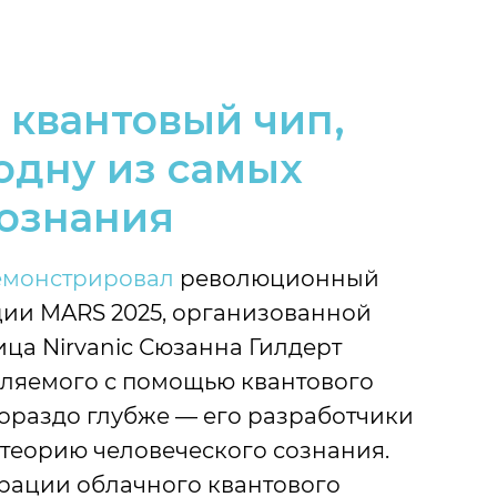
 квантовый чип,
одну из самых
сознания
емонстрировал
революционный
нции MARS 2025, организованной
а Nirvanic Сюзанна Гилдерт
авляемого с помощью квантового
гораздо глубже — его разработчики
теорию человеческого сознания.
рации облачного квантового