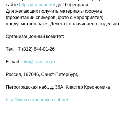
сайте
https://leancon.ru/
до 10 февраля.
Политика конфиденциальности
Для желающих получить материалы форума
© 2015-2026 НАУРР. Все права защищены.
При использовании материалов ссылка на ROBOTUNION.RU — обязательна
(презентации спикеров, фото с мероприятия)
предусмотрен пакет Делегат, оплачивается отдельно.
© 2015-2026 НАУРР. Все права защищены. При использовании материалов
ссылка на ROBOTUNION.RU — обязательна
Организационный комитет:
Тел. +7 (812) 644-01-26
E-mail:
info@leancon.ru
Россия, 197046, Санкт-Петербург,
Петроградская наб., д. 36А, Кластер Креономика
http://www.creonomyca.spb.ru/