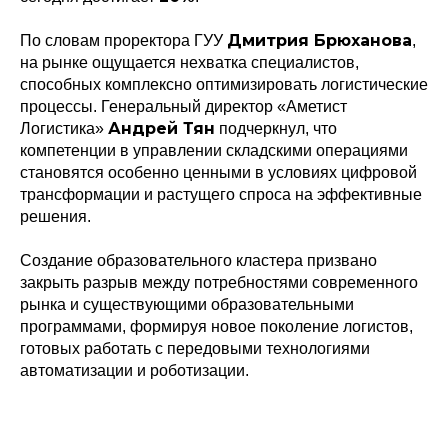
Дмитрия Брюханова
По словам проректора ГУУ
,
на рынке ощущается нехватка специалистов,
способных комплексно оптимизировать логистические
процессы. Генеральный директор «Аметист
Андрей Тян
Логистика»
подчеркнул, что
компетенции в управлении складскими операциями
становятся особенно ценными в условиях цифровой
трансформации и растущего спроса на эффективные
решения.
Создание образовательного кластера призвано
закрыть разрыв между потребностями современного
Политика конфиденциальности
рынка и существующими образовательными
© 2015-2026 НАУРР. Все права защищены.
программами, формируя новое поколение логистов,
При использовании материалов ссылка на ROBOTUNION.RU — обязательна
готовых работать с передовыми технологиями
© 2015-2026 НАУРР. Все права защищены. При использовании материалов
автоматизации и роботизации.
ссылка на ROBOTUNION.RU — обязательна