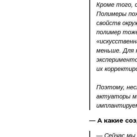
Кроме того, 
Полимеры пох
свойств окру
полимер тоже
«искусственн
меньше. Для 
эксперименто
их корректир
Поэтому, нес
актуаторы мы
имплантируе
— А какие со
— Сейчас мы 