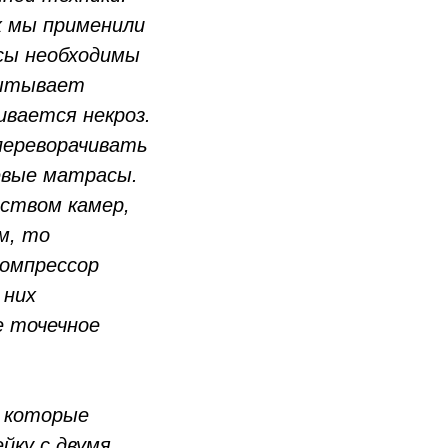
х мы применили
сы необходимы
пытывает
ивается некроз.
 переворачивать
евые матрасы.
ством камер,
м, то
компрессор
 них
е точечное
 которые
йку с двумя