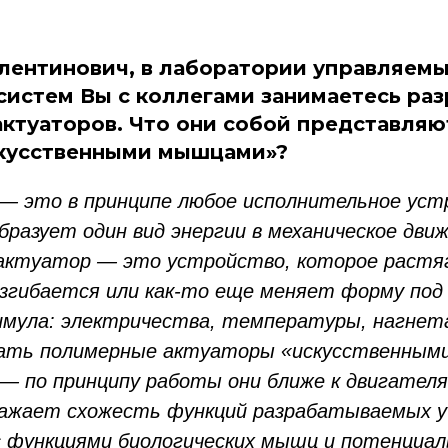
лентинович, в лаборатории управляем
систем Вы с коллегами занимаетесь ра
ктуаторов. Что они собой представляю
скусственными мышцами»?
 это в принципе любое исполнительное уст
бразует один вид энергии в механическое движ
актуатор — это устройство, которое растя
згибается или как-то еще меняет форму под
мула: электричества, температуры, нагнета
ывать полимерные актуаторы «искусственным
 — по принципу работы они ближе к двигателя
ажает схожесть функций разрабатываемых у
 функциями биологических мышц и потенциа