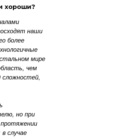
ни хороши?
иалами
евосходят наши
го более
ехнологичные
остальном мире
область, чем
д сложностей,
ь
елю, но при
 протяжении
 в случае