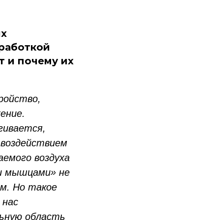
ых
зработкой
т и почему их
ройство,
ение.
гивается,
 воздействием
емого воздуха
и мышцами» не
м. Но такое
 нас
льную область