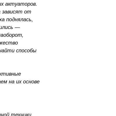
их актуаторов.
а зависят от
а поднялась,
нились —
наоборот,
ожество
 найти способы
активные
ем на их основе
ной техники.