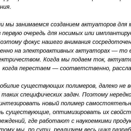
ния.
и мы занимаемся созданием актуаторов для 
в первую очередь для носимых или имплантир
оэтому фокус нашего внимания сосредоточе
енно на электроактивных актуаторах — то 
ктричеством. Когда мы подаем ток, актуат
 когда перестаем — соответственно, рассл
обилие существующих полимеров, далеко не вс
 таких специфических задач. Поэтому нередк
синтезировать новый полимер самостоятельн
 существующие, оптимизировать их свойств
реждений, где работают с наукоемкими проду
тому мы, по сути, реализуем весь цикл разраб