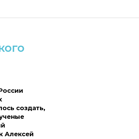
людей и
кого
 России
х
лось создать,
 ученые
ий
к Алексей