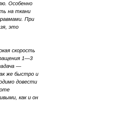
лю. Особенно
ть на ткани
травмами. При
зя, это
окая скорость
кращения 1—3
задача —
ак же быстро и
одимо довести
боте
выми, как и он