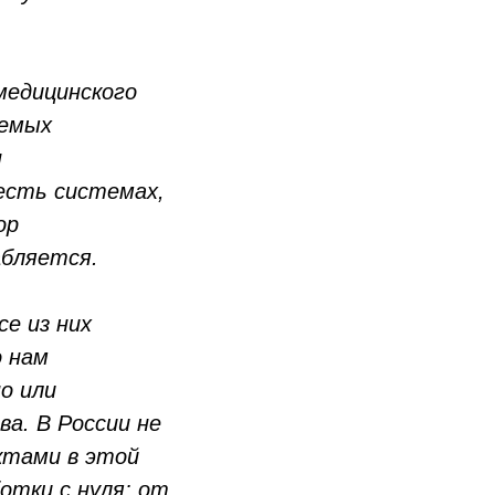
медицинского
уемых
н
есть системах,
ор
абляется.
е из них
о нам
о или
а. В России не
ктами в этой
отки с нуля: от