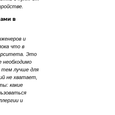
тройстве.
ами в
нженеров и
пока что в
верситета. Это
е необходимо
, тем лучше для
ий не хватает,
ты: какие
льзоваться
ллергии и