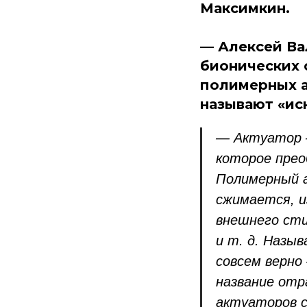
Максимкин.
— Алексей Ва
бионических 
полимерных а
называют «и
— Актуатор —
которое прео
Полимерный 
сжимается, и
внешнего сти
и т. д. Наз
совсем верно
название отр
актуаторов с