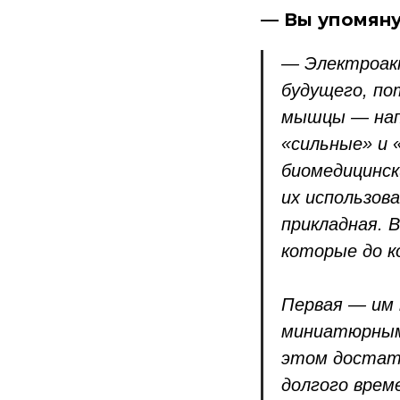
— Вы упомяну
— Электроак
будущего, по
мышцы — напр
«сильные» и 
биомедицинск
их использов
прикладная. 
которые до к
Первая — им 
миниатюрным,
этом достат
долгого врем