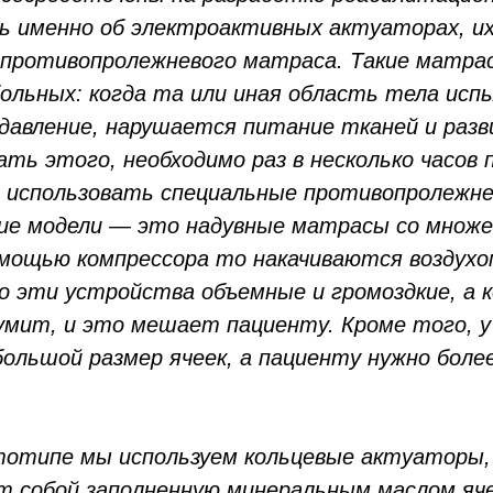
ь именно об электроактивных актуаторах, и
 противопролежневого матраса. Такие матра
больных: когда та или иная область тела ис
давление, нарушается питание тканей и разв
ть этого, необходимо раз в несколько часов
 использовать специальные противопролежн
е модели — это надувные матрасы со множе
мощью компрессора то накачиваются воздухо
о эти устройства объемные и громоздкие, а 
мит, и это мешает пациенту. Кроме того, у
ольшой размер ячеек, а пациенту нужно боле
тотипе мы используем кольцевые актуаторы,
 собой заполненную минеральным маслом яче