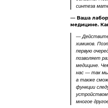
синтеза мате
— Ваша лабор
медицине. Ка
— Действител
химиков. Поэ
первую очере
позволяет ра
медицине. Че
нас — так мы
а также смож
функции след
устройством,
многое другое