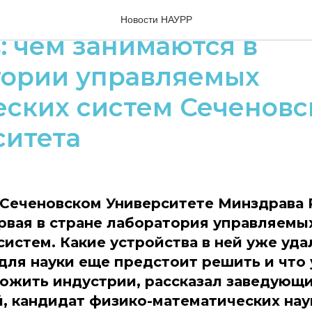
ственные мышцы» для 
Новости НАУРР
: чем занимаются в
тории управляемых
ских систем Сеченовс
ситета
в Сеченовском Университете Минздрава
рвая в стране лаборатория управляемы
истем. Какие устройства в ней уже уда
 для науки еще предстоит решить и что
ожить индустрии, рассказал заведующ
, кандидат физико-математических нау