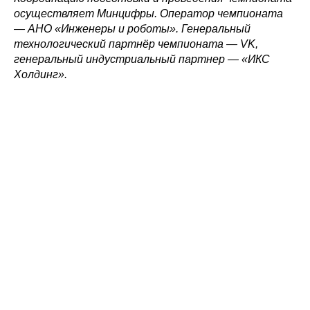
При использовании материалов ссылка на ROBOTUNION.RU — обязательна
осуществляет Минцифры. Оператор чемпионата
— АНО «Инженеры и роботы». Генеральный
© 2015-2026 НАУРР. Все права защищены. При использовании материалов
ссылка на ROBOTUNION.RU — обязательна
технологический партнёр чемпионата — VK,
генеральный индустриальный партнер — «ИКС
Холдинг».