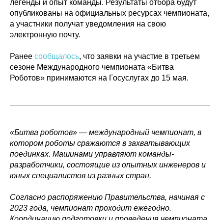
легенды и опыт команды. Результаты отбора будут
опубликованы на официальных ресурсах чемпионата,
а участники получат уведомления на свою
электронную почту.
Ранее
сообщалось
, что заявки на участие в третьем
сезоне Международного чемпионата «Битва
Роботов» принимаются на Госуслугах до 15 мая.
«Битва роботов» — международный чемпионат, в
котором роботы сражаются в захватывающих
поединках. Машинами управляют команды-
разработчики, состоящие из опытных инженеров и
юных специалистов из разных стран.
Согласно распоряжению Правительства, начиная с
2023 года, чемпионат проходит ежегодно.
Политика конфиденциальности
Координацию подготовки и проведения чемпионата
© 2015-2026 НАУРР. Все права защищены.