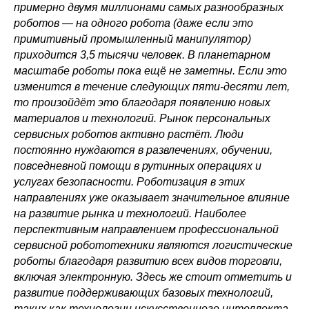
примерно двумя миллионами самых разнообразных
роботов — на одного робота (даже если это
примитивный промышленный манипулятор)
приходится 3,5 тысячи человек. В планетарном
масштабе роботы пока ещё не заметны. Если это
изменится в течение следующих пяти-десяти лет,
то произойдёт это благодаря появлению новых
материалов и технологий. Рынок персональных
сервисных роботов активно растёт. Люди
постоянно нуждаются в развлечениях, обучении,
повседневной помощи в рутинных операциях и
услугах безопасности. Роботизация в этих
направлениях уже оказывает значительное влияние
на развитие рынка и технологий. Наиболее
перспективным направлением профессиональной
сервисной робототехники являются логистические
Политика конфиденциальности
роботы благодаря развитию всех видов торговли,
© 2015-2026 НАУРР. Все права защищены.
При использовании материалов ссылка на ROBOTUNION.RU — обязательна
включая электронную. Здесь же стоит отметить и
развитие поддерживающих базовых технологий,
© 2015-2026 НАУРР. Все права защищены. При использовании материалов
ссылка на ROBOTUNION.RU — обязательна
таких как технологии искусственного интеллекта,